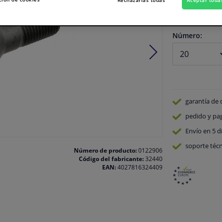
En stock
Número:
garantía de 
pedido y pa
Envío en 5 d
soporte técn
Número de producto:
0122906
Código del fabricante:
32440
EAN:
4027816324409