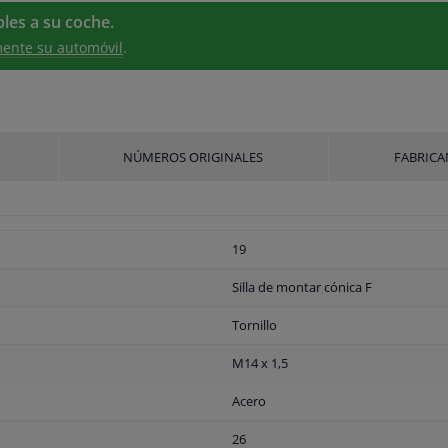
les a su coche.
ente su automóvil
.
NÚMEROS ORIGINALES
FABRICA
19
Silla de montar cónica F
Tornillo
M14 x 1,5
Acero
26