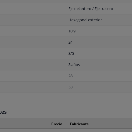
Eje delantero / Eje trasero
Hexagonal exterior
10.9
24
3/5
3 años
28
53
tes
Precio
Fabricante