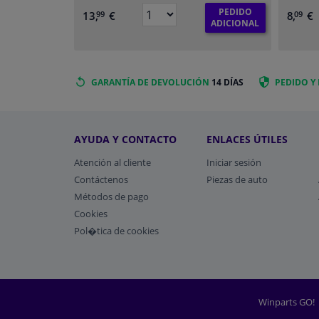
PEDIDO
13,
€
8,
€
99
09
ADICIONAL
GARANTÍA DE DEVOLUCIÓN
14 DÍAS
PEDIDO Y
AYUDA Y CONTACTO
ENLACES ÚTILES
Atención al cliente
Iniciar sesión
Contáctenos
Piezas de auto
Métodos de pago
​Cookies
Pol�tica de cookies
Winparts GO!