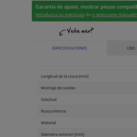
Garantía de ajuste, mostrar piezas compatib
Introduzca su matrícula
de
o seleccione manualm
ESPECIFICACIONES
USO
Longitud de la rosca [mm]
Montaje de ruedas
Solicitud
Rosca interna
Material
Diámetro exterior [mm]