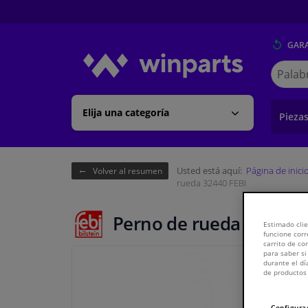
GARA
Buscar
en
Winpart
Elija una categoría
Pieza
Usted está aquí:
Página de inici
Volver al resumen
rueda 32440 FEBI
Perno de rueda 32440 F
Estimado clie
funcione corr
carrito de c
para saber si
durante el dí
de productos 
Configura