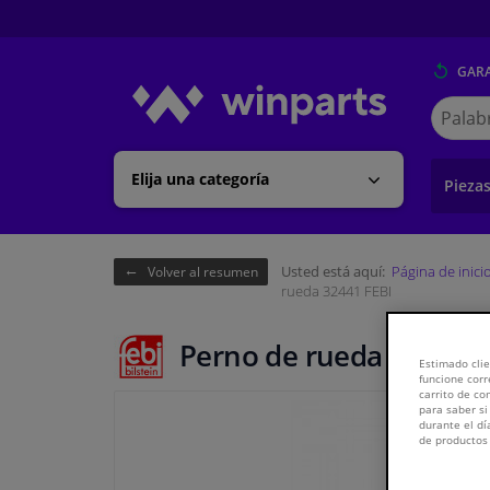
GARA
Buscar
en
Winpart
Elija una categoría
Pieza
Usted está aquí:
Página de inici
Volver al resumen
rueda 32441 FEBI
Perno de rueda 32441 F
Estimado clie
funcione corr
carrito de c
para saber si
durante el dí
de productos 