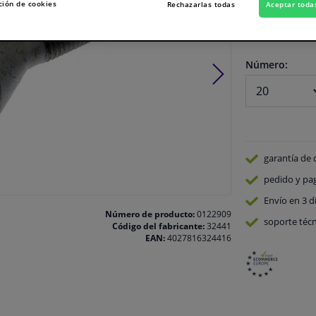
Ver especificaci
ción de cookies
Rechazarlas todas
Aceptar toda
En stock
Número:
garantía de 
pedido y pa
Envío en 3 d
Número de producto:
0122909
soporte técn
Código del fabricante:
32441
EAN:
4027816324416