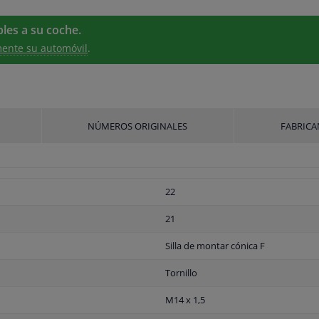
les a su coche.
ente su automóvil
.
NÚMEROS ORIGINALES
FABRICA
22
21
Silla de montar cónica F
Tornillo
M14 x 1,5