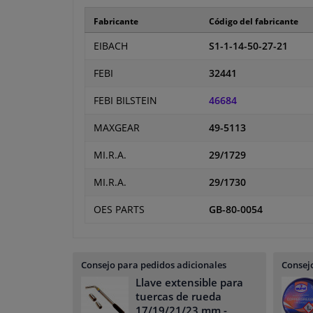
Fabricante
Código del fabricante
EIBACH
S1-1-14-50-27-21
FEBI
32441
FEBI BILSTEIN
46684
MAXGEAR
49-5113
MI.R.A.
29/1729
MI.R.A.
29/1730
OES PARTS
GB-80-0054
Consejo para pedidos adicionales
Consejo
Llave extensible para
tuercas de rueda
17/19/21/23 mm
-