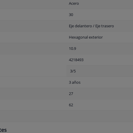
Acero
30
Eje delantero / Eje trasero
Hexagonal exterior
10.9
4218493
3/5
3 años
27
62
tes