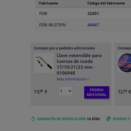
Fabricante
Código del fabricante
FEBI
32451
FEBI BILSTEIN
46687
Consejo para pedidos adicionales
Consejo
Llave extensible para
tuercas de rueda
17/19/21/23 mm
-
0106948
Más información »
PEDIDO
13,
€
12,
99
59
ADICIONAL
GARANTÍA DE DEVOLUCIÓN
14 DÍAS
PEDIDO Y