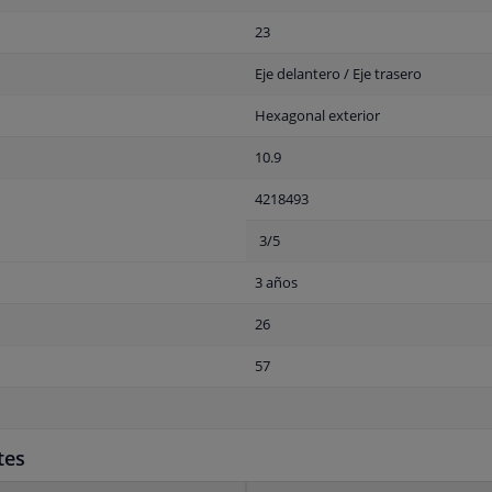
23
Eje delantero / Eje trasero
Hexagonal exterior
10.9
4218493
3/5
3 años
26
57
tes