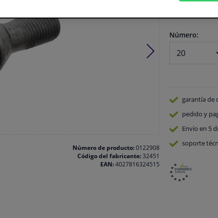
En stock
Número:
garantía de 
pedido y pa
Envío en 5 d
soporte técn
Número de producto:
0122908
Código del fabricante:
32451
EAN:
4027816324515