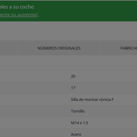
les a su coche.
ente su automóvil
.
NÚMEROS ORIGINALES
FABRICA
20
17
Silla de montar cónica F
Tornillo
M14 x 1,5
Acero