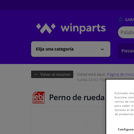
GARA
Buscar
en
Winpart
Elija una categoría
Pieza
Usted está aquí:
Página de inici
Volver al resumen
rueda 32451 FEBI
Estimado clie
Perno de rueda 32451 F
funcione corr
carrito de c
para saber si
durante el dí
de productos 
Configura