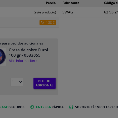
Precio
Fabricante
Código d
SWAG
62 93 2
(este producto)
4,38 €
 para pedidos adicionales
Grasa de cobre Eurol
100 gr
- 0533855
Más información »
PEDIDO
€
ADICIONAL
 PAGO
SEGUROS
ENTREGA
RÁPIDA
SOPORTE TÉCNICO ESPECI