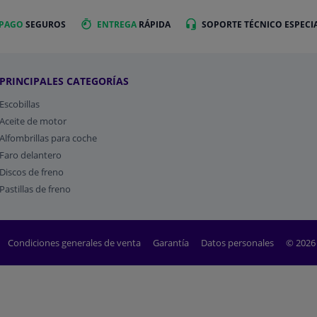
 PAGO
SEGUROS
ENTREGA
RÁPIDA
SOPORTE TÉCNICO ESPECI
PRINCIPALES CATEGORÍAS
Escobillas
Aceite de motor
Alfombrillas para coche
Faro delantero
Discos de freno
Pastillas de freno
Condiciones generales de venta
Garantía
Datos personales
© 2026