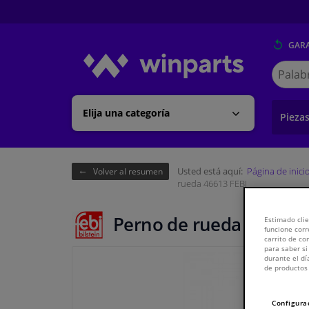
GARA
Buscar
en
Winpart
Elija una categoría
Pieza
Usted está aquí:
Página de inici
Volver al resumen
rueda 46613 FEBI
Perno de rueda 46613 F
Estimado clie
funcione corr
carrito de c
para saber si
durante el dí
de productos 
Configura