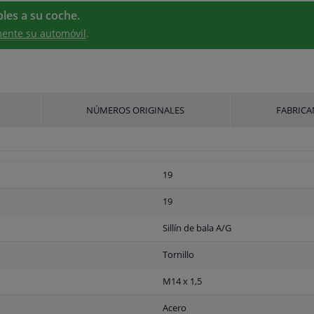
les a su coche.
ente su automóvil
.
NÚMEROS ORIGINALES
FABRICA
19
19
Sillín de bala A/G
Tornillo
M14 x 1,5
Acero