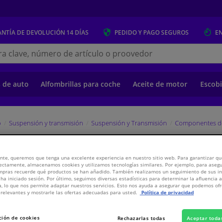
NTÍA DE DEVOLUCIÓN
14 DÍAS
PEDIDO Y PAGO
SEGUROS
E
s.es
s de auto
Alfombrillas para coche
Aceite de motor
Escobi
o
Suspensión y transmisión
Suspensión y Transmisión
Componentes d
EBI
nte, queremos que tenga una excelente experiencia en nuestro sitio web. Para garantizar que
ectamente, almacenamos cookies y utilizamos tecnologías similares. Por ejemplo, para aseg
ompras recuerde qué productos se han añadido. También realizamos un seguimiento de sus i
 ha iniciado sesión. Por último, seguimos diversas estadísticas para determinar la afluencia 
a, lo que nos permite adaptar nuestros servicios. Esto nos ayuda a asegurar que podemos o
3,
€
97
Inclui
relevantes y mostrarle las ofertas adecuadas para usted.
Política de privacidad
Ver especificaci
ción de cookies
Rechazarlas todas
Aceptar toda