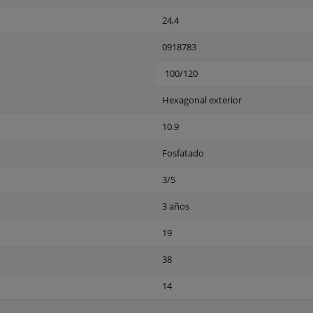
24,4
0918783
100/120
Hexagonal exterior
10.9
Fosfatado
3/5
3 años
19
38
14