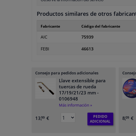
Productos similares de otros fabrican
Fabricante
Código del fabricante
AIC
75939
FEBI
46613
Consejo para pedidos adicionales
Consejo
Llave extensible para
tuercas de rueda
17/19/21/23 mm
-
0106948
Más información »
PEDIDO
13,
€
8,
€
99
09
ADICIONAL