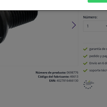
En stock
Número:
garantía de 
pedido y pa
Envío en 6 d
soporte técn
Número de producto:
0698776
Código del fabricante:
46613
EAN:
4027816466130