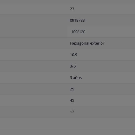
23
0918783
100/120
Hexagonal exterior
10.9
3/5
3 años
25
45
12