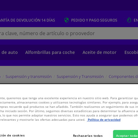
NTÍA DE DEVOLUCIÓN
14 DÍAS
PEDIDO Y PAGO
SEGUROS
E
s.es
s de auto
Alfombrillas para coche
Aceite de motor
Escobi
o
Suspensión y transmisión
Suspensión y Transmisión
Componentes d
EBI
nte, queremos que tenga una excelente experiencia en nuestro sitio web. Para garantizar que
ectamente, almacenamos cookies y utilizamos tecnologías similares. Por ejemplo, para aseg
ompras recuerde qué productos se han añadido. También realizamos un seguimiento de sus i
 ha iniciado sesión. Por último, seguimos diversas estadísticas para determinar la afluencia 
a, lo que nos permite adaptar nuestros servicios. Esto nos ayuda a asegurar que podemos o
1,
€
68
Inclui
relevantes y mostrarle las ofertas adecuadas para usted.
Política de privacidad
Ver especificaci
ción de cookies
Rechazarlas todas
Aceptar toda