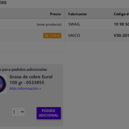
tes
Precio
Fabricante
Código d
SWAG
10 90 5
(este producto)
VAICO
V30-20
1,56 €
 para pedidos adicionales
Grasa de cobre Eurol
100 gr
- 0533855
Más información »
PEDIDO
ADICIONAL