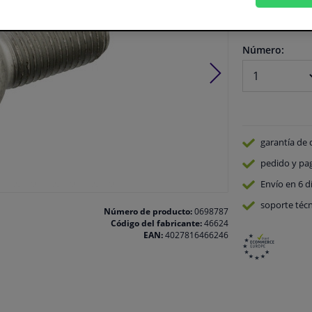
En stock
Número:
garantía de 
pedido y pa
Envío en 6 d
soporte técn
Número de producto:
0698787
Código del fabricante:
46624
EAN:
4027816466246