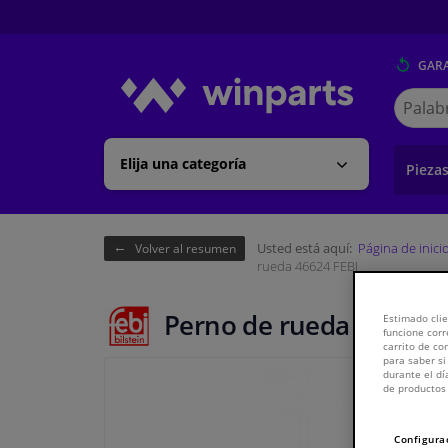
GARA
Buscar
en
Winpart
Elija una categoría
Pieza
Usted está aquí:
Página de inici
Volver al resumen
rueda 46624 FEBI
Perno de rueda 46624 F
Estimado clie
funcione corr
carrito de c
para saber si
durante el dí
de productos 
Configura