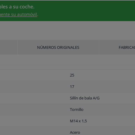
les a su coche.
ente su automóvil
.
NÚMEROS ORIGINALES
FABRICA
25
17
Sillín de bala A/G
Tornillo
M14 x 1,5
Acero