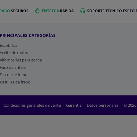
 PAGO
SEGUROS
ENTREGA
RÁPIDA
SOPORTE TÉCNICO ESPECI
PRINCIPALES CATEGORÍAS
Escobillas
Aceite de motor
Alfombrillas para coche
Faro delantero
Discos de freno
Pastillas de freno
Condiciones generales de venta
Garantía
Datos personales
© 2026