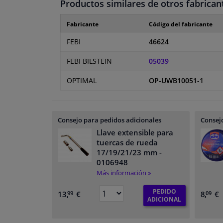
Productos similares de otros fabrican
Fabricante
Código del fabricante
FEBI
46624
FEBI BILSTEIN
05039
OPTIMAL
OP-UWB10051-1
Consejo para pedidos adicionales
Consejo
Llave extensible para
tuercas de rueda
17/19/21/23 mm
-
0106948
Más información »
PEDIDO
13,
€
8,
€
99
09
ADICIONAL