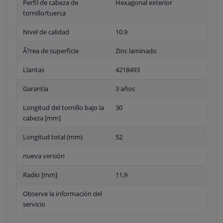
Perfil de cabeza de
Hexagonal exterior
tornillo/tuerca
Nivel de calidad
10.9
Ã?rea de superficie
Zinc laminado
Llantas
4218493
Garantía
3 años
Longitud del tornillo bajo la
30
cabeza [mm]
Longitud total (mm)
52
nueva versión
Radio [mm]
11,9
Observe la información del
servicio