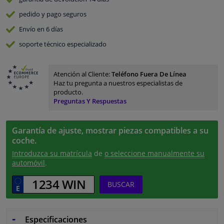
pedido y pago
seguros
Envío en 6 días
soporte técnico especializado
Atención al Cliente:
Teléfono Fuera De Línea
Haz tu pregunta a nuestros especialistas de
producto.
Preguntas Y Respuestas
Garantía de ajuste, mostrar piezas compatibles a su
coche.
Introduzca su matrícula
de
o seleccione manualmente su
automóvil
.
BUSCAR
Especificaciones