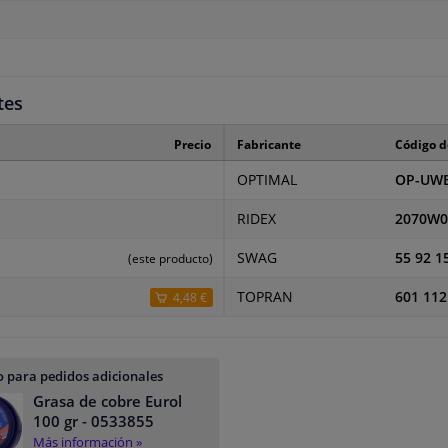
tes
Precio
Fabricante
Código d
OPTIMAL
OP-UWB
RIDEX
2070W0
SWAG
55 92 1
(este producto)
TOPRAN
601 112
4,48 €
 para pedidos adicionales
Grasa de cobre Eurol
100 gr
- 0533855
Más información »