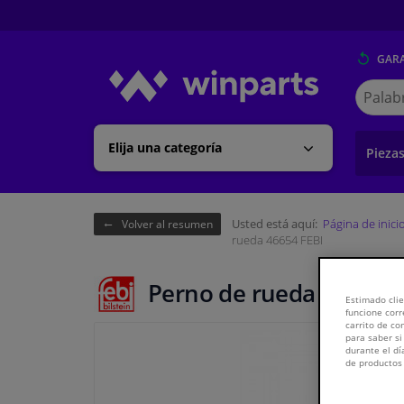
GARA
Buscar
en
Winpart
Elija una categoría
Pieza
Usted está aquí:
Página de inici
Volver al resumen
rueda 46654 FEBI
Perno de rueda 46654 F
Estimado clie
funcione corr
carrito de c
para saber si
durante el dí
de productos 