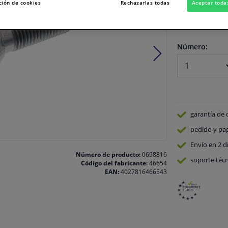
Ver especificaci
ción de cookies
Rechazarlas todas
Aceptar toda
En stock
Número:
garantía de 
pedido y pa
Envío en 2 d
Número de producto:
0698816
soporte técn
Código del fabricante:
46654
EAN:
4027816466543