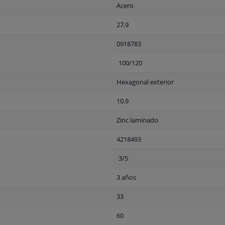
Acero
27,9
0918783
100/120
Hexagonal exterior
10.9
Zinc laminado
4218493
3/5
3 años
33
60