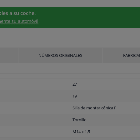
les a su coche.
ente su automóvil
.
NÚMEROS ORIGINALES
FABRICA
27
19
Silla de montar cónica F
Tornillo
M14 x 1,5