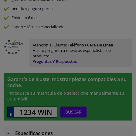
pedido y pago
seguros
Envío en 6 días
soporte técnico especializado
Atención al Cliente:
Teléfono Fuera De Línea
Haz tu pregunta a nuestros especialistas de
producto.
Preguntas Y Respuestas
Garantía de ajuste, mostrar piezas compatibles a su
coche.
Introduzca su matrícula
de
o seleccione manualmente su
automóvil
.
BUSCAR
Especificaciones