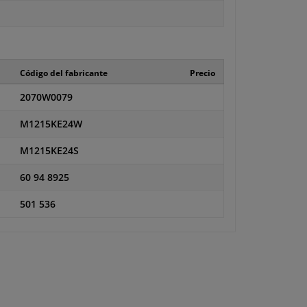
Código del fabricante
Precio
2070W0079
M1215KE24W
M1215KE24S
60 94 8925
501 536