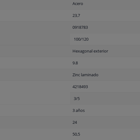
Acero
23,7
0918783
100/120
Hexagonal exterior
9.8
Zinc laminado
4218493
3/5
3 años
24
50,5