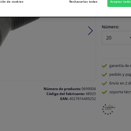
Ver especificaci
ción de cookies
Rechazarlas todas
Aceptar toda
En stock
Número:
garantía de 
pedido y pa
Envío en 2 d
Número de producto:
0699004
soporte técn
Código del fabricante:
48925
EAN:
4027816489252