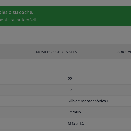
les a su coche.
ente su automóvil
.
NÚMEROS ORIGINALES
FABRICA
22
17
Silla de montar cónica F
Tornillo
M12 x 1,5