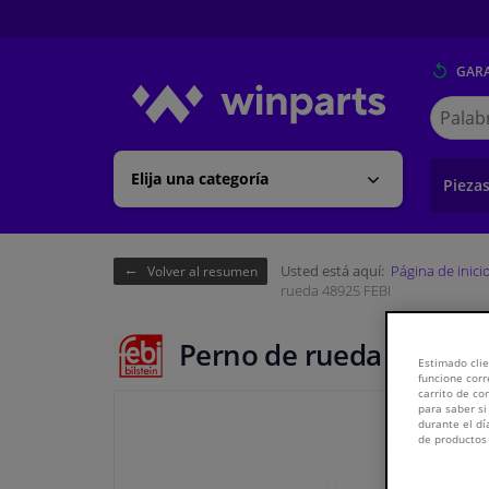
GARA
Buscar
en
Winpart
Elija una categoría
Pieza
Usted está aquí:
Página de inici
Volver al resumen
rueda 48925 FEBI
Perno de rueda 48925 F
Estimado clie
funcione corr
carrito de c
para saber si
durante el dí
de productos 