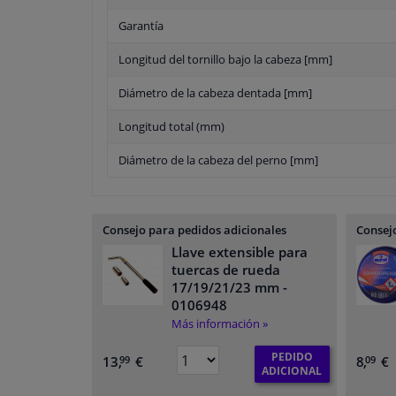
Garantía
Longitud del tornillo bajo la cabeza [mm]
Diámetro de la cabeza dentada [mm]
Longitud total (mm)
Diámetro de la cabeza del perno [mm]
Consejo para pedidos adicionales
Consejo
Llave extensible para
tuercas de rueda
17/19/21/23 mm
-
0106948
Más información »
PEDIDO
13,
€
8,
€
99
09
ADICIONAL