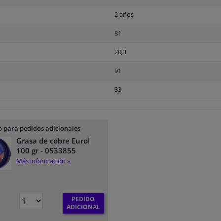
2 años
81
20,3
91
33
 para pedidos adicionales
Grasa de cobre Eurol
100 gr
- 0533855
Más información »
PEDIDO
ADICIONAL