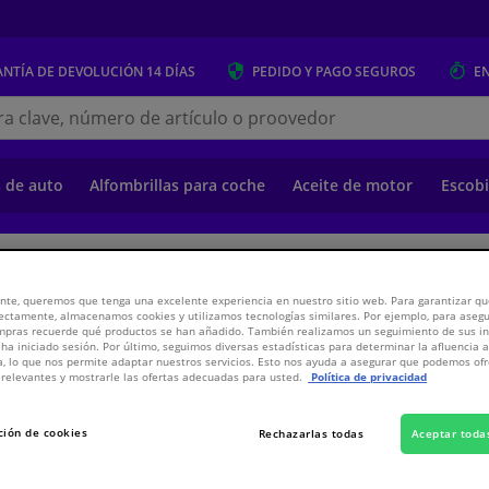
NTÍA DE DEVOLUCIÓN
14 DÍAS
PEDIDO Y PAGO
SEGUROS
E
s.es
s de auto
Alfombrillas para coche
Aceite de motor
Escobi
o
Suspensión y transmisión
Suspensión y Transmisión
Componentes d
nte, queremos que tenga una excelente experiencia en nuestro sitio web. Para garantizar que
ectamente, almacenamos cookies y utilizamos tecnologías similares. Por ejemplo, para aseg
ompras recuerde qué productos se han añadido. También realizamos un seguimiento de sus i
us 1005116
 ha iniciado sesión. Por último, seguimos diversas estadísticas para determinar la afluencia 
a, lo que nos permite adaptar nuestros servicios. Esto nos ayuda a asegurar que podemos o
relevantes y mostrarle las ofertas adecuadas para usted.
Política de privacidad
10,
€
39
Inc
ción de cookies
Rechazarlas todas
Aceptar toda
Ver especificaci