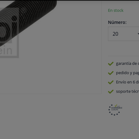
En stock
Número:
garantía de 
pedido y pa
Envío en 6 d
soporte técn