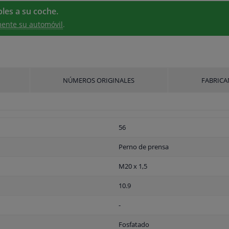
les a su coche.
ente su automóvil
.
NÚMEROS ORIGINALES
FABRICA
56
Perno de prensa
M20 x 1,5
10.9
-
Fosfatado