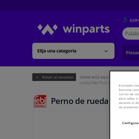
GARA
Buscar
en
Winpart
Elija una categoría
Pieza
Usted está aquí:
Página de inici
Volver al resumen
rueda febi Plus 1005116
Estimado clie
funcione corr
carrito de c
Perno de rueda febi Pl
para saber si
durante el dí
de productos 
Configura