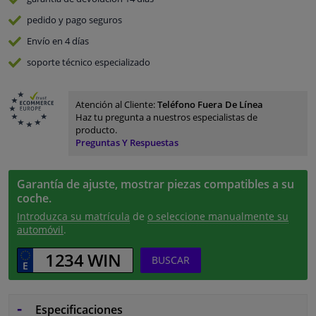
pedido y pago
seguros
Envío en 4 días
soporte técnico especializado
Atención al Cliente:
Teléfono Fuera De Línea
Haz tu pregunta a nuestros especialistas de
producto.
Preguntas Y Respuestas
Garantía de ajuste, mostrar piezas compatibles a su
coche.
Introduzca su matrícula
de
o seleccione manualmente su
automóvil
.
BUSCAR
Especificaciones