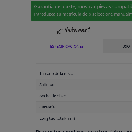
Garantía de ajuste, mostrar piezas compatib
Introduzca su matrícula
de
o seleccione manualm
ESPECIFICACIONES
USO
Tamaño de la rosca
Solicitud
Ancho de clave
Garantía
Longitud total (mm)
Productos similares de otros fabrican