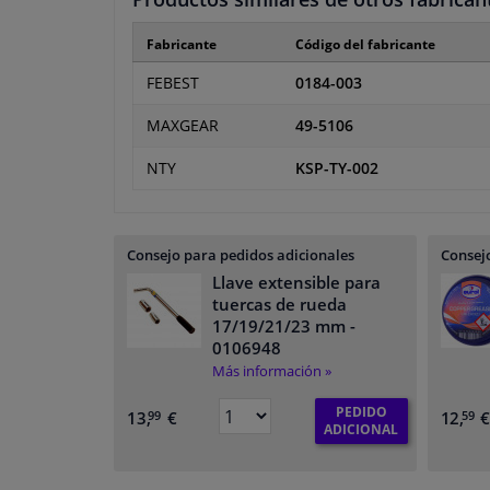
Fabricante
Código del fabricante
FEBEST
0184-003
MAXGEAR
49-5106
NTY
KSP-TY-002
Consejo para pedidos adicionales
Consejo
Llave extensible para
tuercas de rueda
17/19/21/23 mm
-
0106948
Más información »
PEDIDO
13,
€
12,
99
59
ADICIONAL