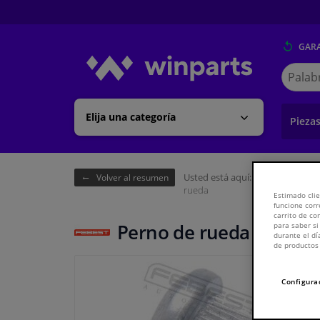
GARA
Buscar
en
Winpart
Elija una categoría
Pieza
Usted está aquí:
Página de inici
Volver al resumen
rueda
Estimado clie
funcione corr
carrito de c
Perno de rueda
para saber si
durante el dí
de productos 
Configura