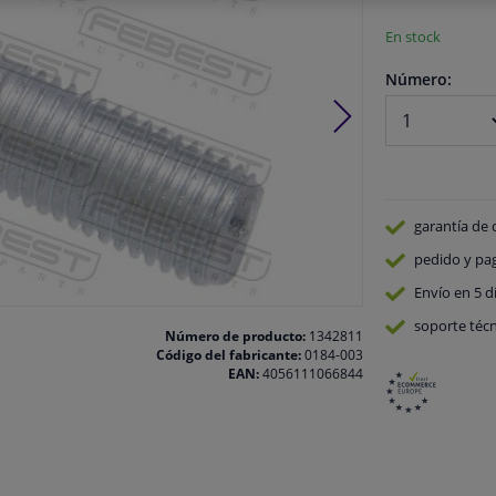
En stock
Número:
garantía de 
pedido y pa
Envío en 5 d
soporte técn
Número de producto:
1342811
Código del fabricante:
0184-003
EAN:
4056111066844