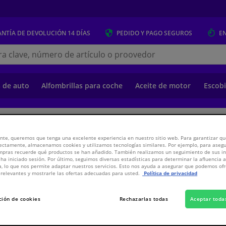
NTÍA DE DEVOLUCIÓN
14 DÍAS
PEDIDO Y PAGO
SEGUROS
E
s.es
s de auto
Alfombrillas para coche
Aceite de motor
Escobi
o
Suspensión y transmisión
Suspensión y transmisión
Componentes de
nte, queremos que tenga una excelente experiencia en nuestro sitio web. Para garantizar que
ectamente, almacenamos cookies y utilizamos tecnologías similares. Por ejemplo, para aseg
ompras recuerde qué productos se han añadido. También realizamos un seguimiento de sus i
 ha iniciado sesión. Por último, seguimos diversas estadísticas para determinar la afluencia 
a, lo que nos permite adaptar nuestros servicios. Esto nos ayuda a asegurar que podemos o
relevantes y mostrarle las ofertas adecuadas para usted.
Política de privacidad
2,
€
49
Inclui
ción de cookies
Rechazarlas todas
Aceptar toda
Ver especificaci