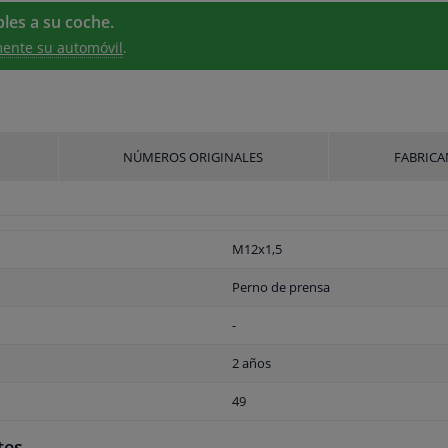
les a su coche.
ente su automóvil
.
NÚMEROS ORIGINALES
FABRICA
M12x1,5
Perno de prensa
-
2 años
49
tes