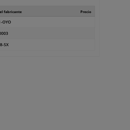
el fabricante
Precio
1-OYO
0003
8-SX