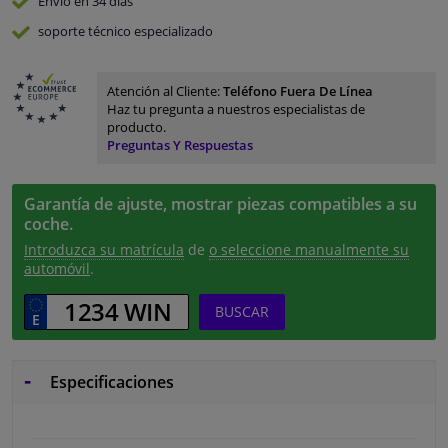
Envío en 34 días
soporte técnico especializado
Atención al Cliente:
Teléfono Fuera De Línea
Haz tu pregunta a nuestros especialistas de
producto.
Preguntas Y Respuestas
Garantía de ajuste, mostrar piezas compatibles a su
coche.
Introduzca su matrícula
de
o seleccione manualmente su
automóvil
.
BUSCAR
Especificaciones