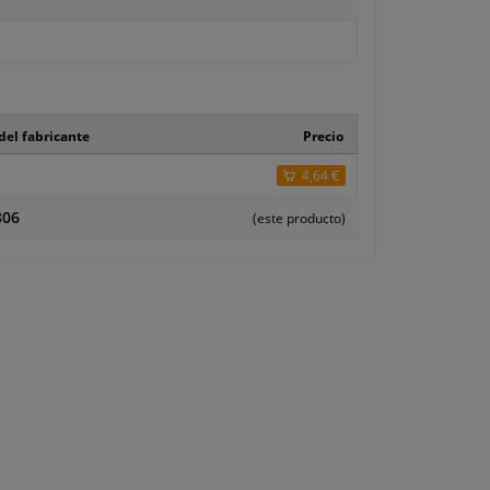
del fabricante
Precio
4,64 €
806
(este producto)