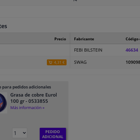
tes
Precio
Fabricante
Código 
FEBI BILSTEIN
46634
SWAG
10909
4,31 €
 para pedidos adicionales
Grasa de cobre Eurol
100 gr
- 0533855
Más información »
PEDIDO
ADICIONAL