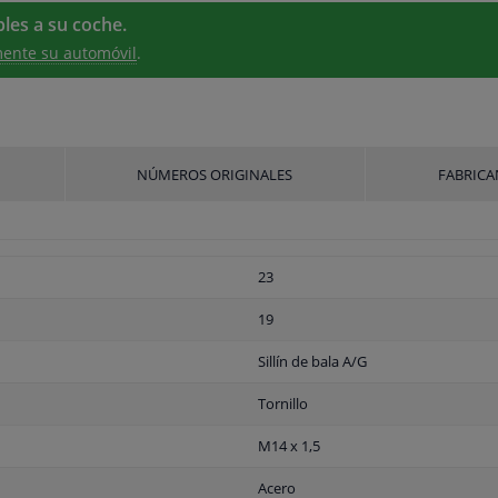
les a su coche.
ente su automóvil
.
NÚMEROS ORIGINALES
FABRICA
23
19
Sillín de bala A/G
Tornillo
M14 x 1,5
Acero