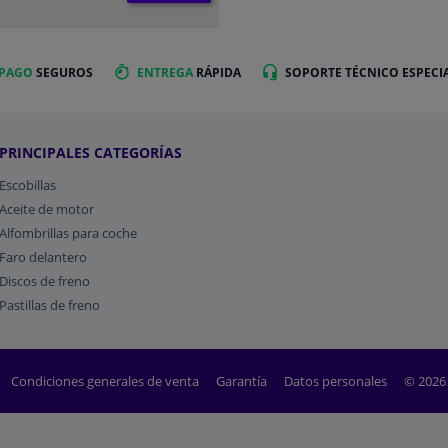
 PAGO
SEGUROS
ENTREGA
RÁPIDA
SOPORTE TÉCNICO ESPECI
PRINCIPALES CATEGORÍAS
Escobillas
Aceite de motor
Alfombrillas para coche
Faro delantero
Discos de freno
Pastillas de freno
Condiciones generales de venta
Garantía
Datos personales
© 2026