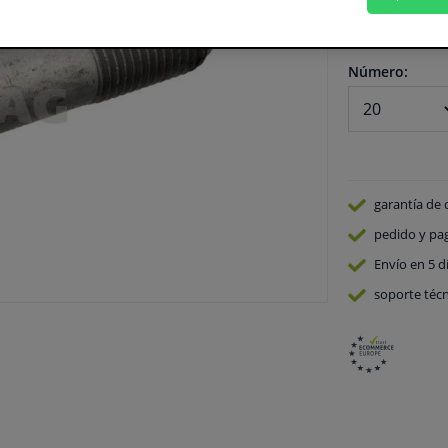
En stock
Número:
garantía de 
pedido y pa
Envío en 5 d
soporte técn