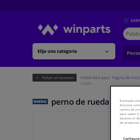
GARA
Buscar
en
Winpart
Elija una categoría
Pieza
Usted está aquí:
Página de inici
Volver al resumen
rueda
perno de rueda
Estimado clie
funcione corr
carrito de c
para saber si
durante el dí
de productos 
Configura