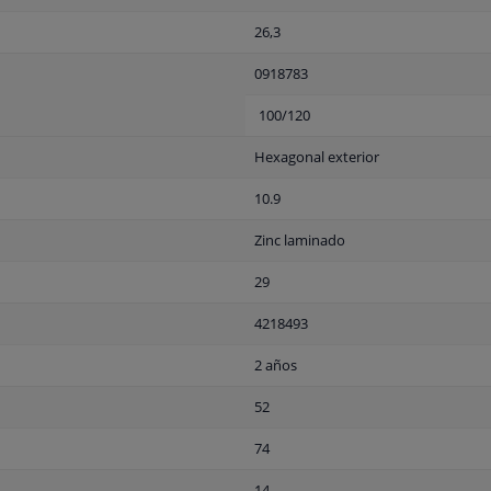
26,3
0918783
100/120
Hexagonal exterior
10.9
Zinc laminado
29
4218493
2 años
52
74
14