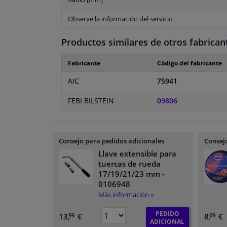
Observe la información del servicio
Productos similares de otros fabrican
Fabricante
Código del fabricante
AIC
75941
FEBI BILSTEIN
09806
Consejo para pedidos adicionales
Consejo
Llave extensible para
tuercas de rueda
17/19/21/23 mm
-
0106948
Más información »
PEDIDO
13,
€
8,
€
99
09
ADICIONAL