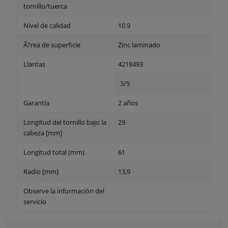
tornillo/tuerca
Nivel de calidad
10.9
Ã?rea de superficie
Zinc laminado
Llantas
4218493
3/5
Garantía
2 años
Longitud del tornillo bajo la
29
cabeza [mm]
Longitud total (mm)
61
Radio [mm]
13,9
Observe la información del
servicio