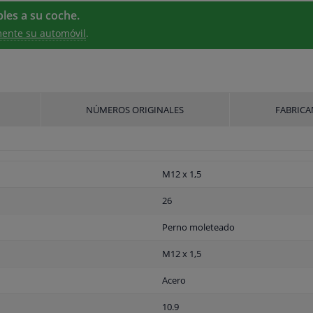
les a su coche.
ente su automóvil
.
NÚMEROS ORIGINALES
FABRICA
M12 x 1,5
26
Perno moleteado
M12 x 1,5
Acero
10.9