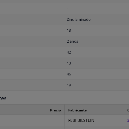
-
Zinc laminado
13
2 años
42
13
46
19
tes
Precio
Fabricante
C
FEBI BILSTEIN