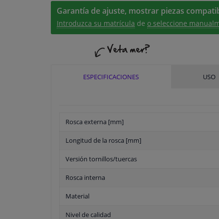
Garantía de ajuste, mostrar piezas compatib
Introduzca su matrícula
de
o seleccione manualm
ESPECIFICACIONES
USO
Rosca externa [mm]
Longitud de la rosca [mm]
Versión tornillos/tuercas
Rosca interna
Material
Nivel de calidad