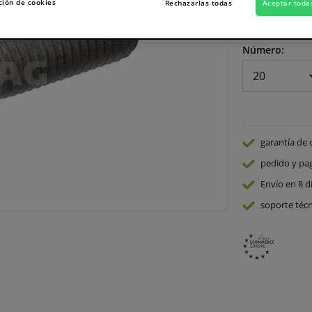
ción de cookies
Rechazarlas todas
Aceptar toda
En stock
Número:
garantía de 
pedido y pa
Envío en 8 d
soporte técn