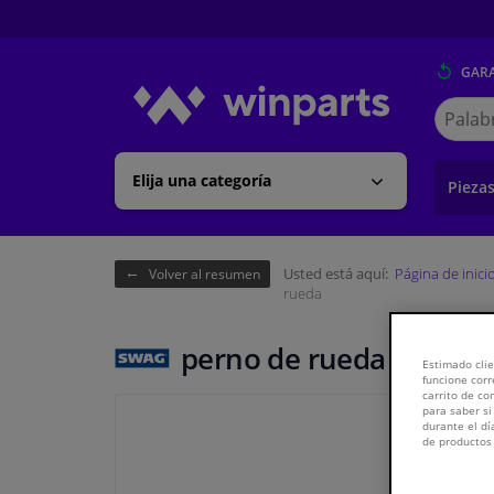
GARA
Buscar
en
Winpart
Elija una categoría
Pieza
Usted está aquí:
Página de inici
Volver al resumen
rueda
perno de rueda
Estimado clie
funcione corr
carrito de c
para saber si
durante el dí
de productos 