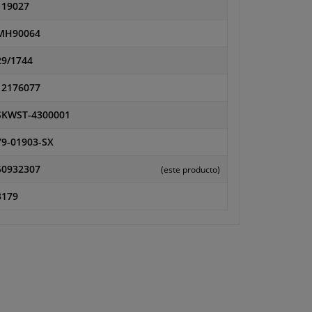
119027
MH90064
29/1744
12176077
SKWST-4300001
79-01903-SX
50932307
(este producto)
3179