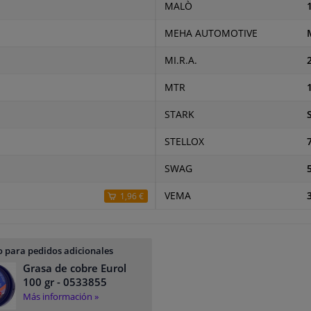
MALÒ
MEHA AUTOMOTIVE
MI.R.A.
MTR
STARK
STELLOX
SWAG
VEMA
1,96 €
 para pedidos adicionales
Grasa de cobre Eurol
100 gr
- 0533855
Más información »