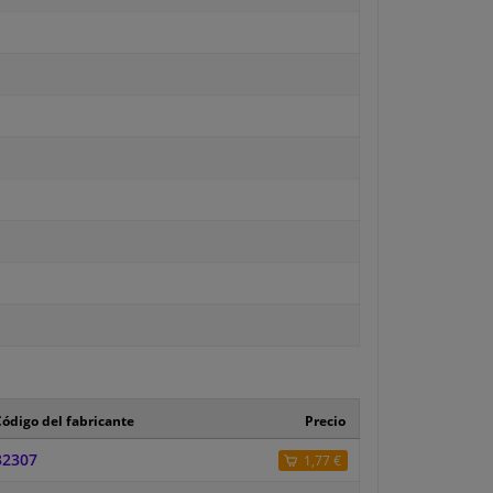
ódigo del fabricante
Precio
32307
1,77 €