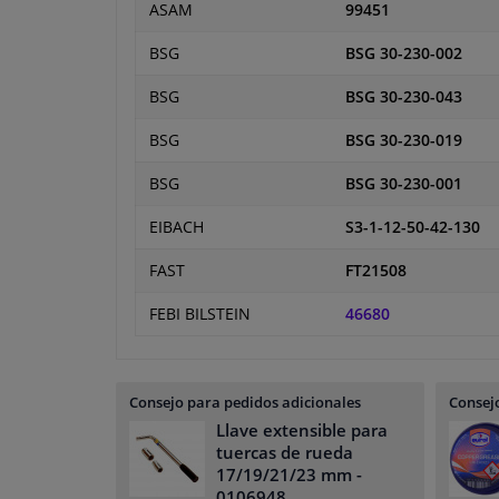
ASAM
99451
BSG
BSG 30-230-002
BSG
BSG 30-230-043
BSG
BSG 30-230-019
BSG
BSG 30-230-001
EIBACH
S3-1-12-50-42-130
FAST
FT21508
FEBI BILSTEIN
46680
Consejo para pedidos adicionales
Consejo
Llave extensible para
tuercas de rueda
17/19/21/23 mm
-
0106948