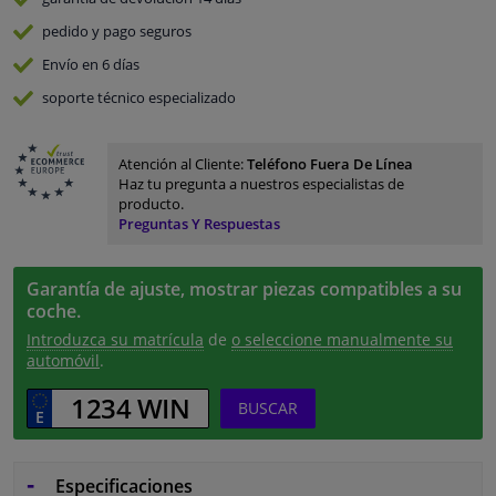
pedido y pago
seguros
Envío en 6 días
soporte técnico especializado
Atención al Cliente:
Teléfono Fuera De Línea
Haz tu pregunta a nuestros especialistas de
producto.
Preguntas Y Respuestas
Garantía de ajuste, mostrar piezas compatibles a su
coche.
Introduzca su matrícula
de
o seleccione manualmente su
automóvil
.
BUSCAR
Especificaciones