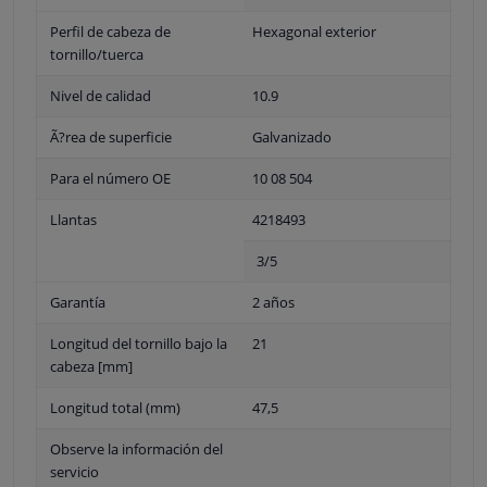
Perfil de cabeza de
Hexagonal exterior
tornillo/tuerca
Nivel de calidad
10.9
Ã?rea de superficie
Galvanizado
Para el número OE
10 08 504
Llantas
4218493
3/5
Garantía
2 años
Longitud del tornillo bajo la
21
cabeza [mm]
Longitud total (mm)
47,5
Observe la información del
servicio