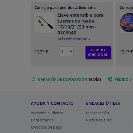
Consejo para pedidos adicionales
Consejo
Llave extensible para
tuercas de rueda
17/19/21/23 mm
-
0106948
Más información »
PEDIDO
13,
€
12,
99
59
ADICIONAL
GARANTÍA DE DEVOLUCIÓN
14 DÍAS
PEDIDO Y
AYUDA Y CONTACTO
ENLACES ÚTILES
Atención al cliente
Iniciar sesión
Contáctenos
Piezas de auto
Métodos de pago