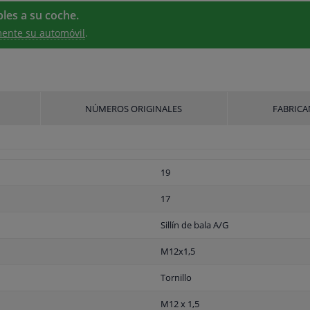
les a su coche.
ente su automóvil
.
NÚMEROS ORIGINALES
FABRICA
19
17
Sillín de bala A/G
M12x1,5
Tornillo
M12 x 1,5