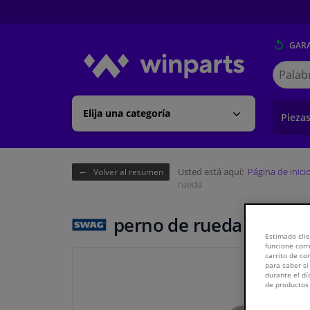
GARA
Buscar
en
Winpart
Elija una categoría
Pieza
Usted está aquí:
Página de inici
Volver al resumen
rueda
perno de rueda
Estimado clie
funcione corr
carrito de c
para saber si
durante el dí
de productos 