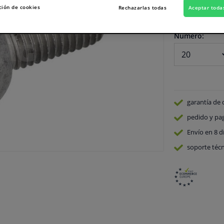
ción de cookies
Rechazarlas todas
Aceptar toda
En stock
Número:
garantía de 
pedido y pa
Envío en 8 d
soporte técn