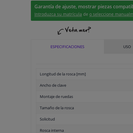
Garantía de ajuste, mostrar piezas compatib
Introduzca su matrícula
de
o seleccione manualm
ESPECIFICACIONES
USO
Longitud de la rosca [mm]
Ancho de clave
Montaje de ruedas
Tamaño de la rosca
Solicitud
Rosca interna