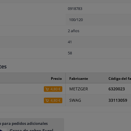
0918783
100/120
2 años
41
58
tes
Precio
Fabricante
Código del f
METZGER
6320023
4,80 €
SWAG
33113059
4,80 €
 para pedidos adicionales
Grasa de cobre Eurol