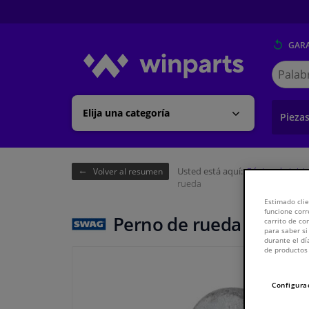
GARA
Buscar
en
Winpart
Elija una categoría
Pieza
Usted está aquí:
Página de inici
Volver al resumen
rueda
Estimado clie
funcione corr
Perno de rueda
carrito de c
para saber si
durante el dí
de productos 
Configura