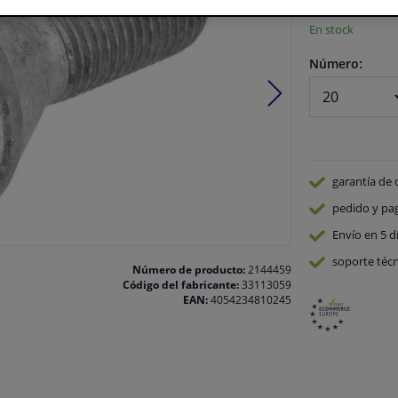
En stock
Número:
garantía de 
pedido y pa
Envío en 5 d
soporte técn
Número de producto:
2144459
Código del fabricante:
33113059
EAN:
4054234810245