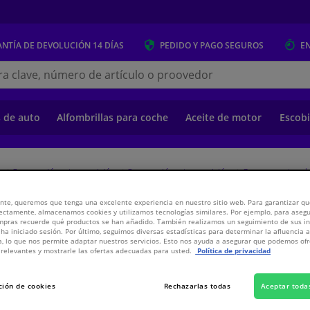
NTÍA DE DEVOLUCIÓN
14 DÍAS
PEDIDO Y PAGO
SEGUROS
E
s.es
s de auto
Alfombrillas para coche
Aceite de motor
Escobi
o
Suspensión y transmisión
Suspensión y transmisión
Componentes de
nte, queremos que tenga una excelente experiencia en nuestro sitio web. Para garantizar que
ectamente, almacenamos cookies y utilizamos tecnologías similares. Por ejemplo, para aseg
ompras recuerde qué productos se han añadido. También realizamos un seguimiento de sus i
 ha iniciado sesión. Por último, seguimos diversas estadísticas para determinar la afluencia 
a, lo que nos permite adaptar nuestros servicios. Esto nos ayuda a asegurar que podemos o
relevantes y mostrarle las ofertas adecuadas para usted.
Política de privacidad
4,
€
80
Inclui
ción de cookies
Rechazarlas todas
Aceptar toda
Ver especificaci