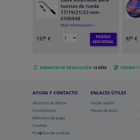
tuercas de rueda
17/19/21/23 mm
-
0106948
Más información »
PEDIDO
13,
€
8,
€
99
09
ADICIONAL
GARANTÍA DE DEVOLUCIÓN
14 DÍAS
PEDIDO Y
AYUDA Y CONTACTO
ENLACES ÚTILES
Atención al cliente
Iniciar sesión
Contáctenos
Piezas de auto
Métodos de pago
​Cookies
Pol�tica de cookies