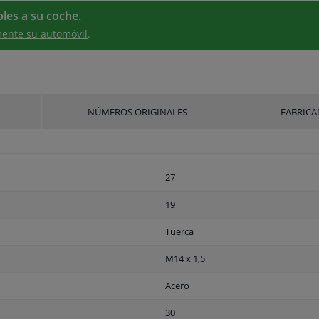
les a su coche.
ente su automóvil
.
NÚMEROS ORIGINALES
FABRICA
27
19
Tuerca
M14 x 1,5
Acero
30