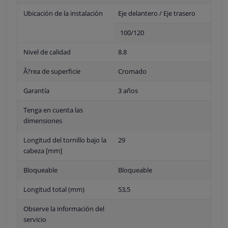
Ubicación de la instalación
Eje delantero / Eje trasero
100/120
Nivel de calidad
8.8
Ã?rea de superficie
Cromado
Garantía
3 años
Tenga en cuenta las
dimensiones
Longitud del tornillo bajo la
29
cabeza [mm]
Bloqueable
Bloqueable
Longitud total (mm)
53,5
Observe la información del
servicio