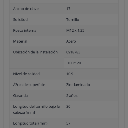
Ancho de clave
17
Solicitud
Tornillo
Rosca interna
M12 x 1,25
Material
Acero
Ubicación de la instalación
0918783
100/120
Nivel de calidad
10.9
Ã?rea de superficie
Zinc laminado
Garantía
2 años
Longitud del tornillo bajo la
36
cabeza [mm]
Longitud total (mm)
57