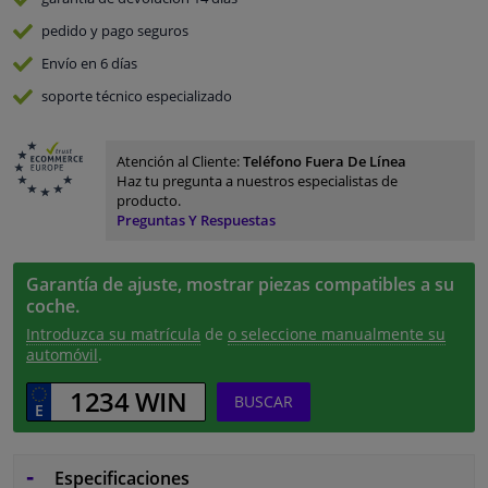
pedido y pago
seguros
Envío en 6 días
soporte técnico especializado
Atención al Cliente:
Teléfono Fuera De Línea
Haz tu pregunta a nuestros especialistas de
producto.
Preguntas Y Respuestas
Garantía de ajuste, mostrar piezas compatibles a su
coche.
Introduzca su matrícula
de
o seleccione manualmente su
automóvil
.
BUSCAR
Especificaciones