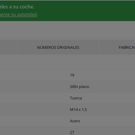
les a su coche.
ente su automóvil
.
NÚMEROS ORIGINALES
FABRICA
19
Sillín plano
Tuerca
M14 x 1,5
Acero
27