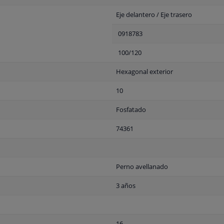
Eje delantero / Eje trasero
0918783
100/120
Hexagonal exterior
10
Fosfatado
74361
Perno avellanado
3 años
16