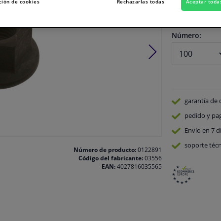
ción de cookies
Rechazarlas todas
Aceptar toda
En stock
Número:
garantía de 
pedido y pa
Envío en 7 d
soporte técn
Número de producto:
0122891
Código del fabricante:
03556
EAN:
4027816035565