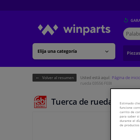
GARA
Buscar
en
Winpart
Elija una categoría
Pieza
Usted está aquí:
Página de inici
Volver al resumen
rueda 03556 FEBI
Tuerca de rueda 03556 
Estimado clie
funcione corr
carrito de c
para saber si
durante el dí
de productos 