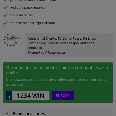
pedido y pago
seguros
Envío en 6 días
soporte técnico especializado
Atención al Cliente:
Teléfono Fuera De Línea
Haz tu pregunta a nuestros especialistas de
producto.
Preguntas Y Respuestas
Garantía de ajuste, mostrar piezas compatibles a su
coche.
Introduzca su matrícula
de
o seleccione manualmente su
automóvil
.
BUSCAR
Especificaciones