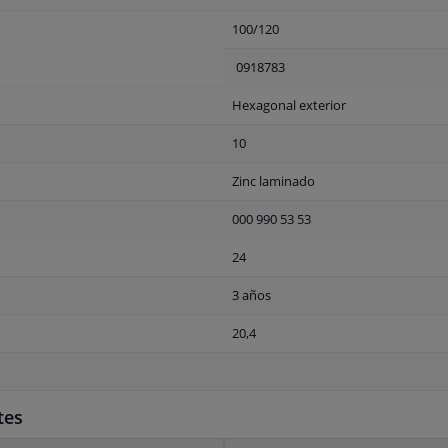
100/120
0918783
Hexagonal exterior
10
Zinc laminado
000 990 53 53
24
3 años
20,4
tes