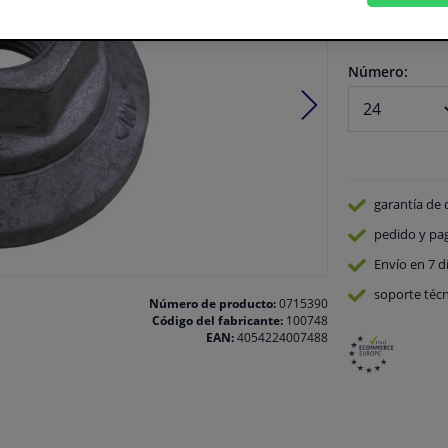
En stock
Número:
garantía de 
pedido y pa
Envío en 7 d
soporte técn
Número de producto:
0715390
Código del fabricante:
100748
EAN:
4054224007488