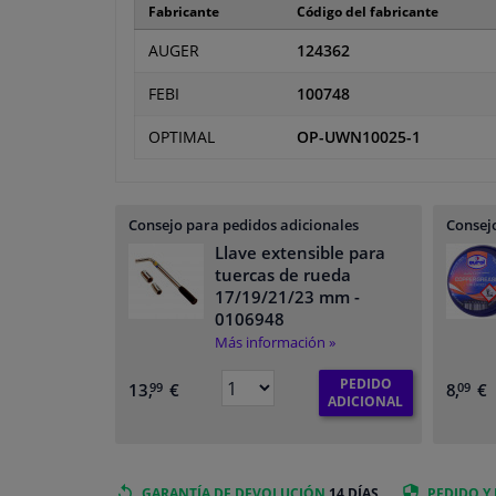
Fabricante
Código del fabricante
AUGER
124362
FEBI
100748
OPTIMAL
OP-UWN10025-1
Consejo para pedidos adicionales
Consejo
Llave extensible para
tuercas de rueda
17/19/21/23 mm
-
0106948
Más información »
PEDIDO
13,
€
8,
€
99
09
ADICIONAL
GARANTÍA DE DEVOLUCIÓN
14 DÍAS
PEDIDO Y