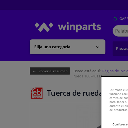
GARA
Buscar
en
Winpart
Elija una categoría
Pieza
Usted está aquí:
Página de inici
Volver al resumen
rueda 100748 FEBI
Tuerca de rueda 100748
Estimado clie
funcione corr
carrito de c
para saber si
durante el dí
de productos 
Configura