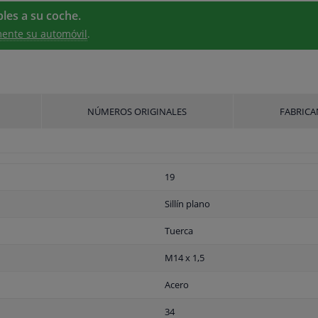
les a su coche.
ente su automóvil
.
NÚMEROS ORIGINALES
FABRICA
19
Sillín plano
Tuerca
M14 x 1,5
Acero
34