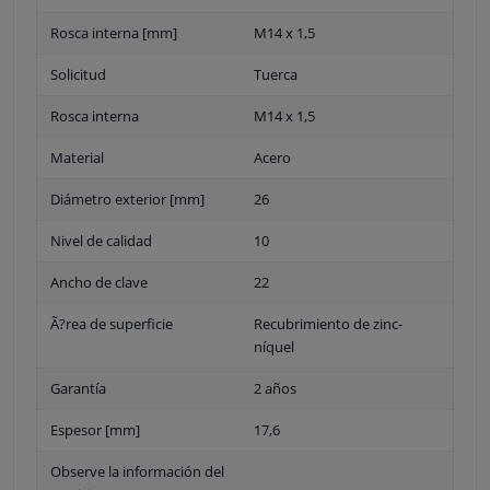
Rosca interna [mm]
M14 x 1,5
Solicitud
Tuerca
Rosca interna
M14 x 1,5
Material
Acero
Diámetro exterior [mm]
26
Nivel de calidad
10
Ancho de clave
22
Ã?rea de superficie
Recubrimiento de zinc-
níquel
Garantía
2 años
Espesor [mm]
17,6
Observe la información del