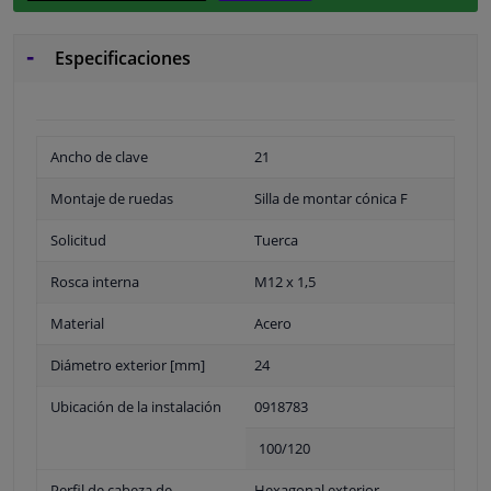
Especificaciones
Ancho de clave
21
Montaje de ruedas
Silla de montar cónica F
Solicitud
Tuerca
Rosca interna
M12 x 1,5
Material
Acero
Diámetro exterior [mm]
24
Ubicación de la instalación
0918783
100/120
Perfil de cabeza de
Hexagonal exterior