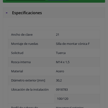
Especificaciones
Ancho de clave
21
Montaje de ruedas
Silla de montar cónica F
Solicitud
Tuerca
Rosca interna
M14 x 1,5
Material
Acero
Diámetro exterior [mm]
30,2
Ubicación de la instalación
0918783
100/120
Perfil de cabeza de
Hexagonal exterior