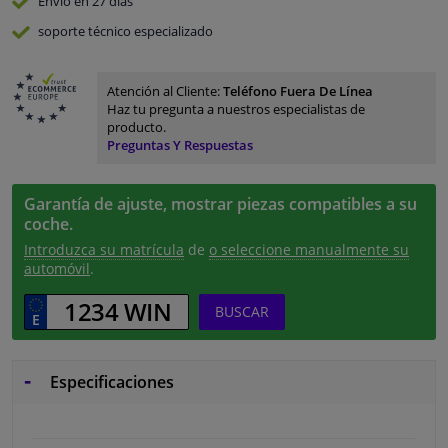
Envío en 27 días
soporte técnico especializado
Atención al Cliente:
Teléfono Fuera De Línea
Haz tu pregunta a nuestros especialistas de
producto.
Preguntas Y Respuestas
Garantía de ajuste, mostrar piezas compatibles a su
coche.
Introduzca su matrícula
de
o seleccione manualmente su
automóvil
.
BUSCAR
Especificaciones