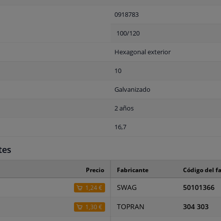
0918783
100/120
Hexagonal exterior
10
Galvanizado
2 años
16,7
tes
Precio
Fabricante
Código del f
SWAG
50101366
1,24 €
TOPRAN
304 303
1,30 €