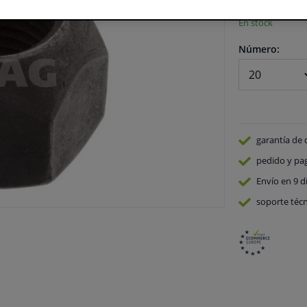
En stock
Número:
garantía de 
pedido y pa
Envío en 9 d
soporte técn