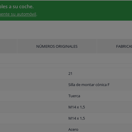
les a su coche.
ente su automóvil
.
NÚMEROS ORIGINALES
FABRICA
21
Silla de montar cónica F
Tuerca
M14 x 1,5
M14 x 1,5
Acero