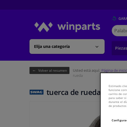
GARA
Buscar
en
Winpart
Elija una categoría
Pieza
Usted está aquí:
Página de inici
Volver al resumen
rueda
Estimado clie
tuerca de rueda
funcione corr
carrito de c
para saber si
durante el dí
de productos 
Configura