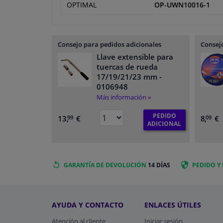
OPTIMAL
OP-UWN10016-1
Consejo para pedidos adicionales
Consejo
Llave extensible para
tuercas de rueda
17/19/21/23 mm
-
0106948
Más información »
PEDIDO
13,
€
8,
€
99
09
ADICIONAL
GARANTÍA DE DEVOLUCIÓN
14 DÍAS
PEDIDO Y
AYUDA Y CONTACTO
ENLACES ÚTILES
Atención al cliente
Iniciar sesión