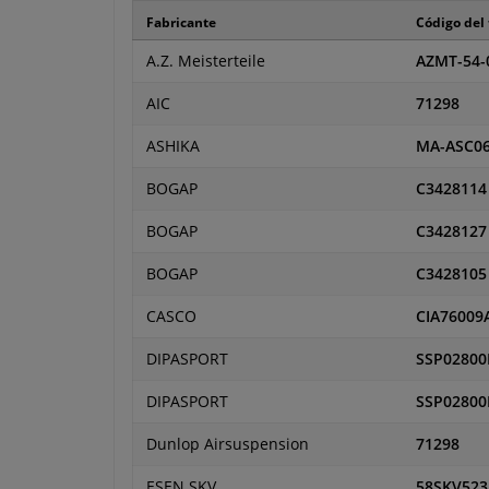
Fabricante
Código del
A.Z. Meisterteile
AZMT-54-
AIC
71298
ASHIKA
MA-ASC0
BOGAP
C3428114
BOGAP
C3428127
BOGAP
C3428105
CASCO
CIA76009
DIPASPORT
SSP0280
DIPASPORT
SSP02800
Dunlop Airsuspension
71298
ESEN SKV
58SKV523