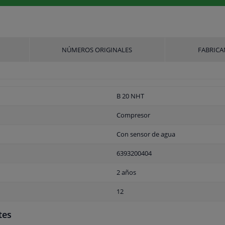
NÚMEROS ORIGINALES
FABRICA
B 20 NHT
Compresor
Con sensor de agua
6393200404
2 años
12
tes