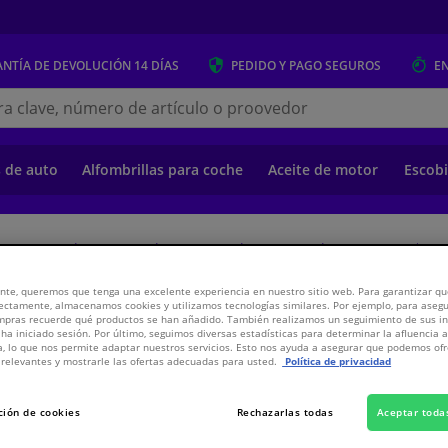
NTÍA DE DEVOLUCIÓN
14 DÍAS
PEDIDO Y PAGO
SEGUROS
E
s.es
s de auto
Alfombrillas para coche
Aceite de motor
Escobi
o
Suspensión y transmisión
Suspensión y transmisión
Amortiguadores 
nte, queremos que tenga una excelente experiencia en nuestro sitio web. Para garantizar que
ectamente, almacenamos cookies y utilizamos tecnologías similares. Por ejemplo, para aseg
umático
ompras recuerde qué productos se han añadido. También realizamos un seguimiento de sus i
 ha iniciado sesión. Por último, seguimos diversas estadísticas para determinar la afluencia 
a, lo que nos permite adaptar nuestros servicios. Esto nos ayuda a asegurar que podemos o
relevantes y mostrarle las ofertas adecuadas para usted.
Política de privacidad
277,
€
39
ción de cookies
Rechazarlas todas
Aceptar toda
Ver especificaci