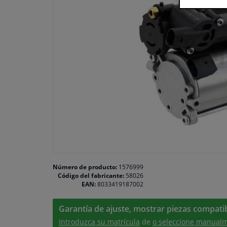
Número de producto:
1576999
Código del fabricante:
58026
EAN:
8033419187002
Garantía de ajuste, mostrar piezas compatib
Introduzca su matrícula
de
o seleccione manualm