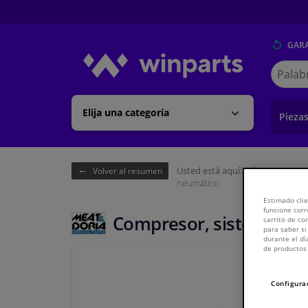
GARA
Buscar
en
Winpart
Elija una categoría
Pieza
Usted está aquí:
Página de inici
Volver al resumen
neumático
Estimado clie
funcione corr
Compresor, sistema ne
carrito de c
para saber si
durante el dí
de productos 
Configura