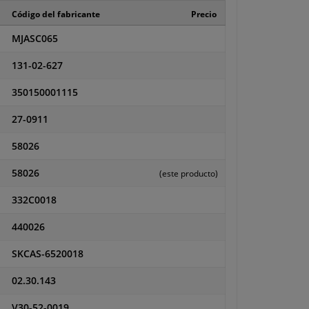
Código del fabricante
Precio
MJASC065
131-02-627
350150001115
27-0911
58026
58026
(este producto)
332C0018
440026
SKCAS-6520018
02.30.143
V30-52-0019