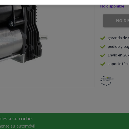
No disponible
NO DI
garantía de 
pedido y pa
Envío en 26 
soporte técn
les a su coche.
ente su automóvil
.