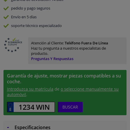
pedido y pago
seguros
Envío en 5 días
soporte técnico especializado
Atención al Cliente:
Teléfono Fuera De Línea
Haz tu pregunta a nuestros especialistas de
producto.
Preguntas Y Respuestas
Garantía de ajuste, mostrar piezas compatibles a su
coche.
Introduzca su matrícula
de
o seleccione manualmente su
automóvil
.
BUSCAR
Especificaciones