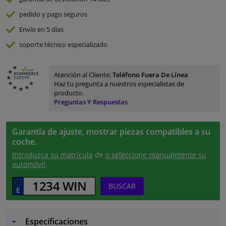
pedido y pago
seguros
Envío en 5 días
soporte técnico especializado
Atención al Cliente:
Teléfono Fuera De Línea
Haz tu pregunta a nuestros especialistas de
producto.
Preguntas Y Respuestas
Garantía de ajuste, mostrar piezas compatibles a su
coche.
Introduzca su matrícula
de
o seleccione manualmente su
automóvil
.
BUSCAR
Especificaciones