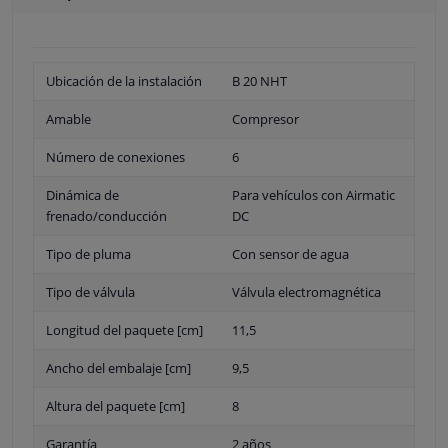
Ubicación de la instalación
B 20 NHT
Amable
Compresor
Número de conexiones
6
Dinámica de
Para vehículos con Airmatic
frenado/conducción
DC
Tipo de pluma
Con sensor de agua
Tipo de válvula
Válvula electromagnética
Longitud del paquete [cm]
11,5
Ancho del embalaje [cm]
9,5
Altura del paquete [cm]
8
Garantía
2 años