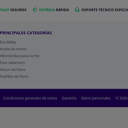
 PAGO
SEGUROS
ENTREGA
RÁPIDA
SOPORTE TÉCNICO ESPECI
PRINCIPALES CATEGORÍAS
Escobillas
Aceite de motor
Alfombrillas para coche
Faro delantero
Discos de freno
Pastillas de freno
Condiciones generales de venta
Garantía
Datos personales
© 2026