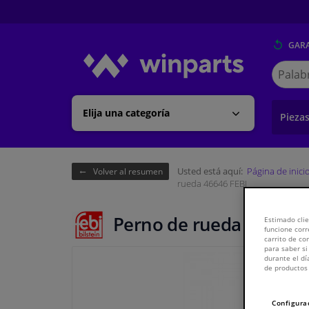
GARA
Buscar
en
Winpart
Elija una categoría
Pieza
Usted está aquí:
Página de inici
Volver al resumen
rueda 46646 FEBI
Perno de rueda 46646 F
Estimado clie
funcione corr
carrito de c
para saber si
durante el dí
de productos 
Configura