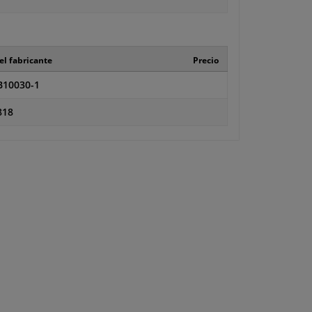
el fabricante
Precio
10030-1
818