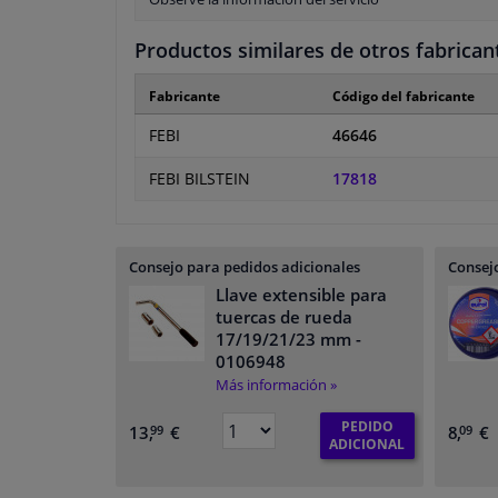
Productos similares de otros fabrican
Fabricante
Código del fabricante
FEBI
46646
FEBI BILSTEIN
17818
Consejo para pedidos adicionales
Consejo
Llave extensible para
tuercas de rueda
17/19/21/23 mm
-
0106948
Más información »
PEDIDO
13,
€
8,
€
99
09
ADICIONAL