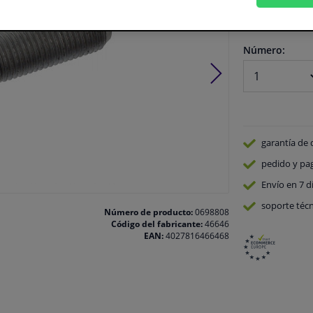
En stock
Número:
garantía de 
pedido y pa
Envío en 7 d
soporte técn
Número de producto:
0698808
Código del fabricante:
46646
EAN:
4027816466468