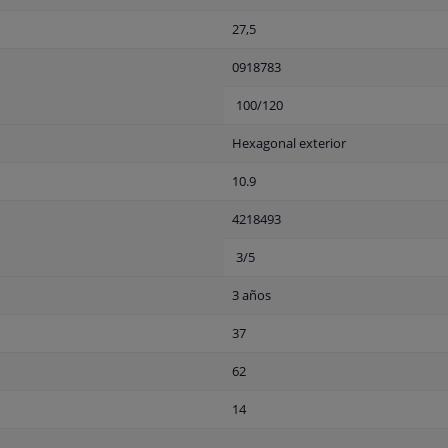
27,5
0918783
100/120
Hexagonal exterior
10.9
4218493
3/5
3 años
37
62
14