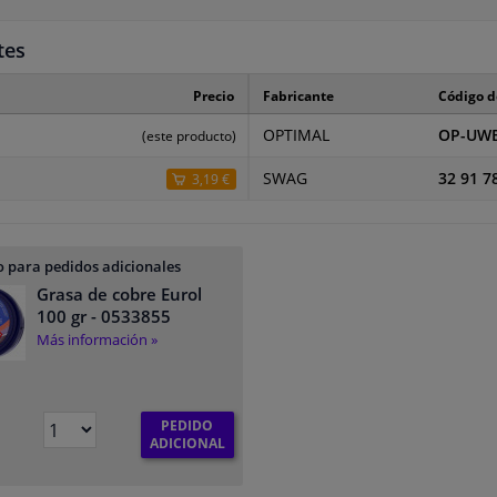
tes
Precio
Fabricante
Código d
OPTIMAL
OP-UWB
(este producto)
SWAG
32 91 7
3,19 €
 para pedidos adicionales
Grasa de cobre Eurol
100 gr
- 0533855
Más información »
PEDIDO
ADICIONAL