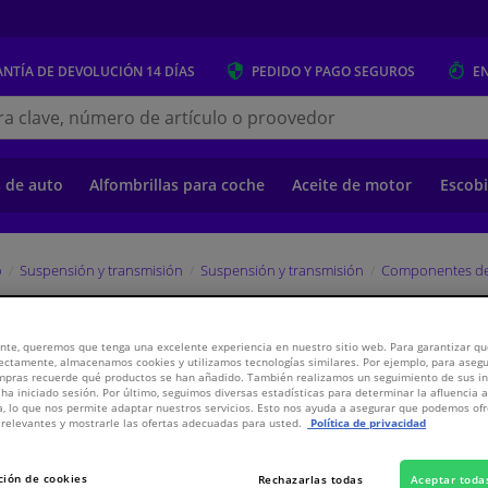
NTÍA DE DEVOLUCIÓN
14 DÍAS
PEDIDO Y PAGO
SEGUROS
E
s.es
s de auto
Alfombrillas para coche
Aceite de motor
Escobi
o
Suspensión y transmisión
Suspensión y transmisión
Componentes de
EBI
nte, queremos que tenga una excelente experiencia en nuestro sitio web. Para garantizar que
ectamente, almacenamos cookies y utilizamos tecnologías similares. Por ejemplo, para aseg
ompras recuerde qué productos se han añadido. También realizamos un seguimiento de sus i
 ha iniciado sesión. Por último, seguimos diversas estadísticas para determinar la afluencia 
a, lo que nos permite adaptar nuestros servicios. Esto nos ayuda a asegurar que podemos o
3,
€
45
Inclui
relevantes y mostrarle las ofertas adecuadas para usted.
Política de privacidad
Ver especificaci
ción de cookies
Rechazarlas todas
Aceptar toda