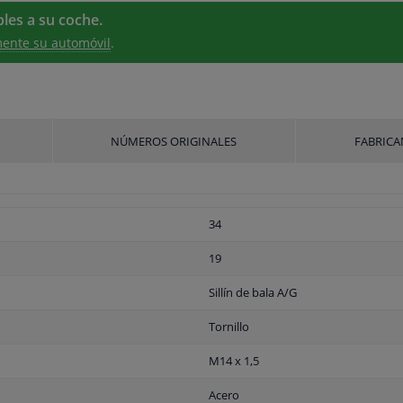
les a su coche.
ente su automóvil
.
NÚMEROS ORIGINALES
FABRICA
34
19
Sillín de bala A/G
Tornillo
M14 x 1,5
Acero