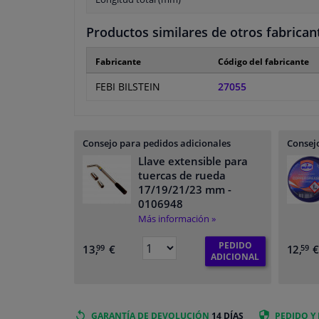
Productos similares de otros fabrican
Fabricante
Código del fabricante
FEBI BILSTEIN
27055
Consejo para pedidos adicionales
Consejo
Llave extensible para
tuercas de rueda
17/19/21/23 mm
-
0106948
Más información »
PEDIDO
13,
€
12,
99
59
ADICIONAL
GARANTÍA DE DEVOLUCIÓN
14 DÍAS
PEDIDO Y