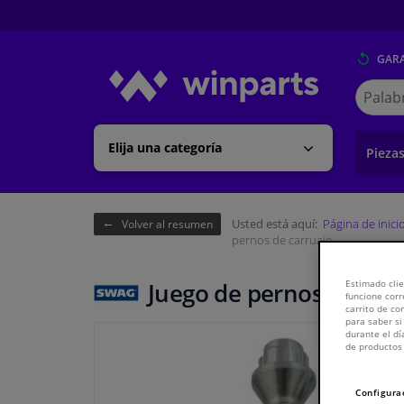
GARA
Buscar
en
Winpart
Elija una categoría
Pieza
Usted está aquí:
Página de inici
Volver al resumen
pernos de carruaje
Juego de pernos de car
Estimado clie
funcione corr
carrito de c
para saber si
durante el dí
de productos 
Configura