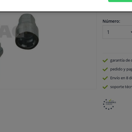
En stock
Número:
garantía de 
pedido y pa
Envío en 8 d
soporte técn