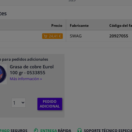
tes
Precio
Fabricante
Código del f
SWAG
20927055
24,41 €
 para pedidos adicionales
Grasa de cobre Eurol
100 gr
- 0533855
Más información »
PEDIDO
€
ADICIONAL
 PAGO
SEGUROS
ENTREGA
RÁPIDA
SOPORTE TÉCNICO ESPECI