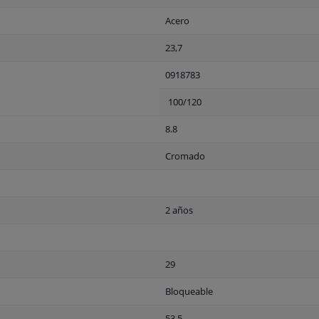
Acero
23,7
0918783
100/120
8.8
Cromado
2 años
29
Bloqueable
53,5