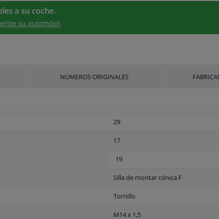
les a su coche.
ente su automóvil
.
NÚMEROS ORIGINALES
FABRICA
29
17
19
Silla de montar cónica F
Tornillo
M14 x 1,5