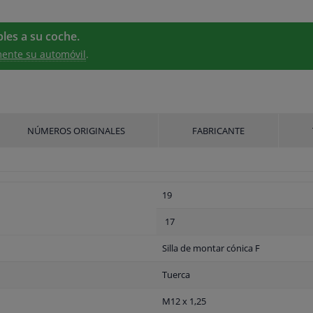
les a su coche.
ente su automóvil
.
NÚMEROS ORIGINALES
FABRICANTE
19
17
Silla de montar cónica F
Tuerca
M12 x 1,25