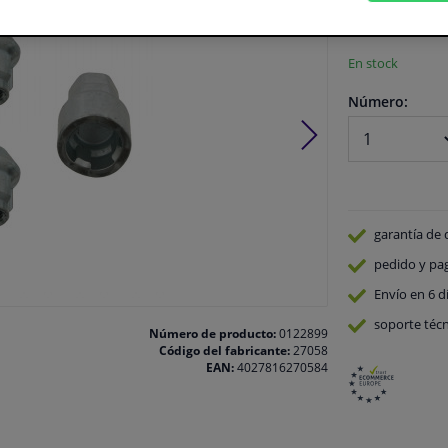
Ver especificaci
En stock
Número:
garantía de 
pedido y pa
Envío en 6 d
soporte técn
Número de producto:
0122899
Código del fabricante:
27058
EAN:
4027816270584