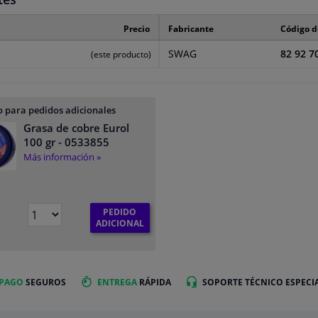
Precio
Fabricante
Código d
SWAG
82 92 7
(este producto)
 para pedidos adicionales
Grasa de cobre Eurol
100 gr
- 0533855
Más información »
PEDIDO
€
ADICIONAL
 PAGO
SEGUROS
ENTREGA
RÁPIDA
SOPORTE TÉCNICO ESPECI