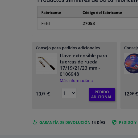
Fabricante
Código del fabricante
FEBI
27058
Consejo para pedidos adicionales
Consejo
Llave extensible para
tuercas de rueda
17/19/21/23 mm
-
0106948
Más información »
PEDIDO
13,
€
12,
99
59
ADICIONAL
GARANTÍA DE DEVOLUCIÓN
14 DÍAS
PEDIDO Y