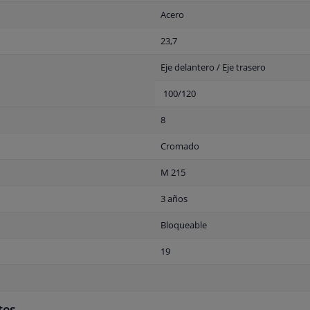
Acero
23,7
Eje delantero / Eje trasero
100/120
8
Cromado
M 215
3 años
Bloqueable
19
tes