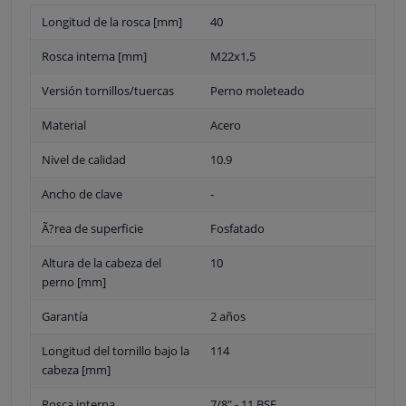
Longitud de la rosca [mm]
40
Rosca interna [mm]
M22x1,5
Versión tornillos/tuercas
Perno moleteado
Material
Acero
Nivel de calidad
10.9
Ancho de clave
-
Ã?rea de superficie
Fosfatado
Altura de la cabeza del
10
perno [mm]
Garantía
2 años
Longitud del tornillo bajo la
114
cabeza [mm]
Rosca interna
7/8" - 11 BSF