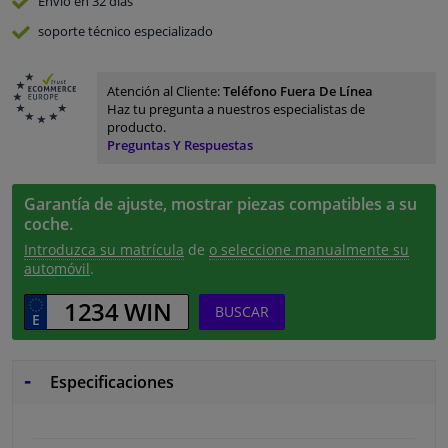
Envío en 32 días
soporte técnico especializado
Atención al Cliente:
Teléfono Fuera De Línea
Haz tu pregunta a nuestros especialistas de
producto.
Preguntas Y Respuestas
Garantía de ajuste, mostrar piezas compatibles a su
coche.
Introduzca su matrícula
de
o seleccione manualmente su
automóvil
.
BUSCAR
Especificaciones