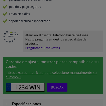
pedido y pago
seguros
Envío en 6 días
soporte técnico especializado
Atención al Cliente:
Teléfono Fuera De Línea
Haz tu pregunta a nuestros especialistas de
producto.
Preguntas Y Respuestas
Garantía de ajuste, mostrar piezas compatibles a su
coche.
Introduzca su matrícula
de
o seleccione manualmente su
automóvil
.
BUSCAR
Especificaciones