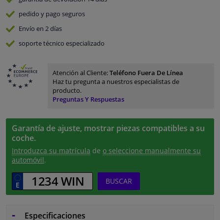
pedido y pago
seguros
Envío en 2 días
soporte técnico especializado
Atención al Cliente:
Teléfono Fuera De Línea
Haz tu pregunta a nuestros especialistas de
producto.
Preguntas Y Respuestas
Garantía de ajuste, mostrar piezas compatibles a su
coche.
Introduzca su matrícula
de
o seleccione manualmente su
automóvil
.
BUSCAR
Especificaciones