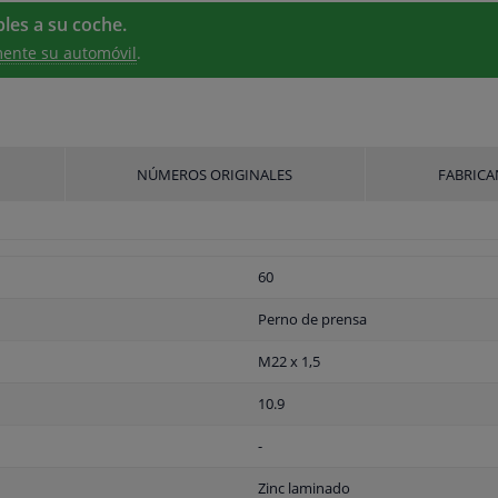
les a su coche.
ente su automóvil
.
NÚMEROS ORIGINALES
FABRICA
60
Perno de prensa
M22 x 1,5
10.9
-
Zinc laminado