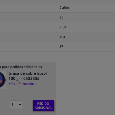
2 años
95
25,9
104
37
 para pedidos adicionales
Grasa de cobre Eurol
100 gr
- 0533855
Más información »
PEDIDO
ADICIONAL