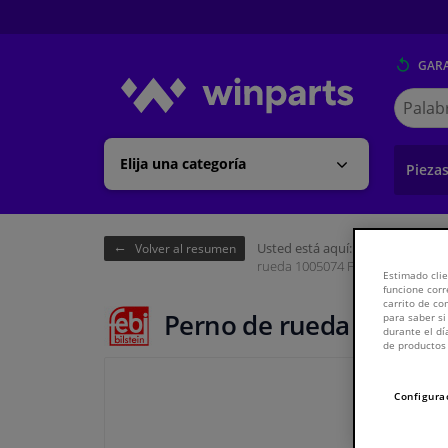
GARA
Buscar
en
Winpart
Elija una categoría
Pieza
Usted está aquí:
Página de inici
Volver al resumen
rueda 1005074 FEBI
Estimado clie
funcione corr
carrito de c
Perno de rueda 100507
para saber si
durante el dí
de productos 
Configura