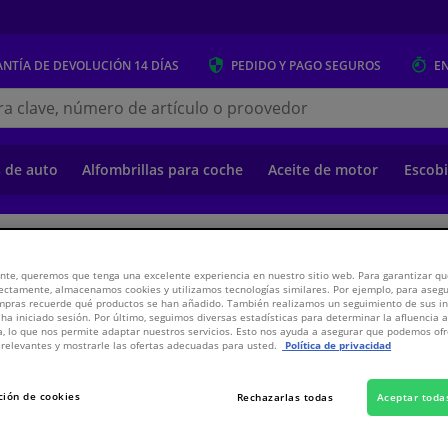
NTÍA DE DEVOLUCIÓN
14 DÍAS
PEDIDO Y PAGO
SEGUROS
E
s.es
s de auto
Alfombrillas para coche
Aceite de motor
Escobi
o
Suspensión y transmisión
Suspensión y transmisión
Componentes de
nte, queremos que tenga una excelente experiencia en nuestro sitio web. Para garantizar que
ectamente, almacenamos cookies y utilizamos tecnologías similares. Por ejemplo, para aseg
ompras recuerde qué productos se han añadido. También realizamos un seguimiento de sus i
4 FEBI
 ha iniciado sesión. Por último, seguimos diversas estadísticas para determinar la afluencia 
a, lo que nos permite adaptar nuestros servicios. Esto nos ayuda a asegurar que podemos o
relevantes y mostrarle las ofertas adecuadas para usted.
Política de privacidad
11,
€
21
Inc
ción de cookies
Rechazarlas todas
Aceptar toda
Ver especificaci