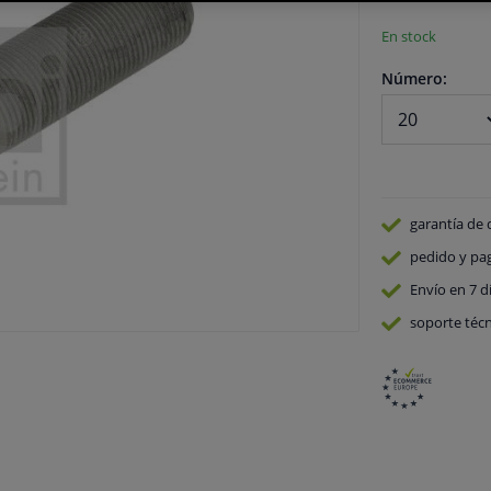
En stock
Número:
garantía de 
pedido y pa
Envío en 7 d
soporte técn