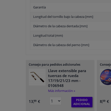
Garantía
Longitud del tornillo bajo la cabeza [mm]
Diámetro de la cabeza dentada [mm]
Longitud total (mm)
Diámetro de la cabeza del perno [mm]
Consejo para pedidos adicionales
Consejo
Llave extensible para
tuercas de rueda
17/19/21/23 mm
-
0106948
Más información »
PEDIDO
13,
€
8,
€
99
09
ADICIONAL