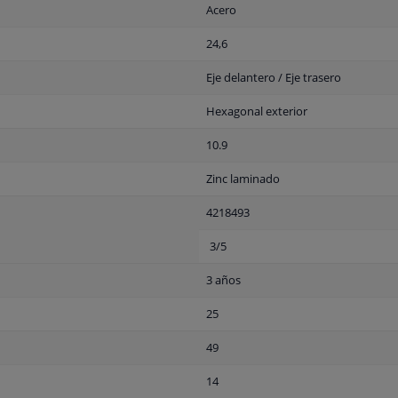
Acero
24,6
Eje delantero / Eje trasero
Hexagonal exterior
10.9
Zinc laminado
4218493
3/5
3 años
25
49
14