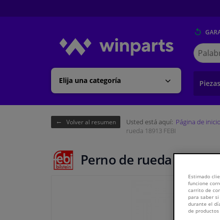
GARA
Buscar
en
Winpart
Elija una categoría
Pieza
Usted está aquí:
Página de inici
Volver al resumen
rueda 18913 FEBI
Perno de rueda 18913 F
Estimado clie
funcione corr
carrito de c
para saber si
durante el dí
de productos 