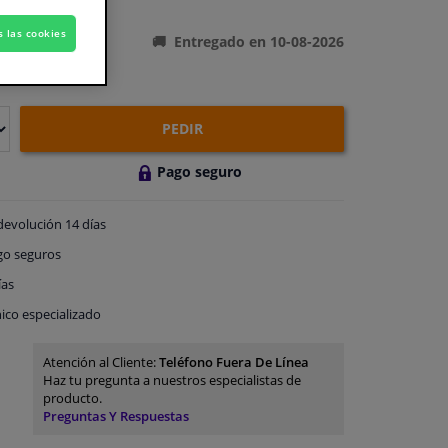
ones del producto
s las cookies
Entregado en 10-08-2026
PEDIR
Pago seguro
devolución
14 días
go
seguros
ías
ico especializado
Atención al Cliente:
Teléfono Fuera De Línea
Haz tu pregunta a nuestros especialistas de
producto.
Preguntas Y Respuestas