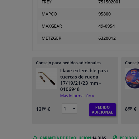
FREY
751502001
MAPCO
95800
MAXGEAR
49-0954
METZGER
6320012
Consejo para pedidos adicionales
Consejo
Llave extensible para
tuercas de rueda
17/19/21/23 mm
-
0106948
Más información »
PEDIDO
13,
€
8,
€
99
09
ADICIONAL
GARANTÍA DE DEVOLUCIÓN
14 DÍAS
PEDIDO Y