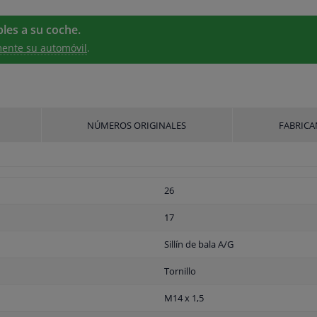
les a su coche.
ente su automóvil
.
NÚMEROS ORIGINALES
FABRICA
26
17
Sillín de bala A/G
Tornillo
M14 x 1,5