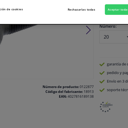
Ver especificaci
ción de cookies
Rechazarlas todas
Aceptar toda
En stock
Número:
garantía de 
pedido y pa
Envío en 3 d
Número de producto:
0122877
soporte técn
Código del fabricante:
18913
EAN:
4027816189138