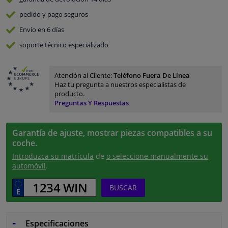
pedido y pago
seguros
Envío en 6 días
soporte técnico especializado
Atención al Cliente:
Teléfono Fuera De Línea
Haz tu pregunta a nuestros especialistas de
producto.
Preguntas Y Respuestas
Garantía de ajuste, mostrar piezas compatibles a su
coche.
Introduzca su matrícula
de
o seleccione manualmente su
automóvil
.
BUSCAR
Especificaciones