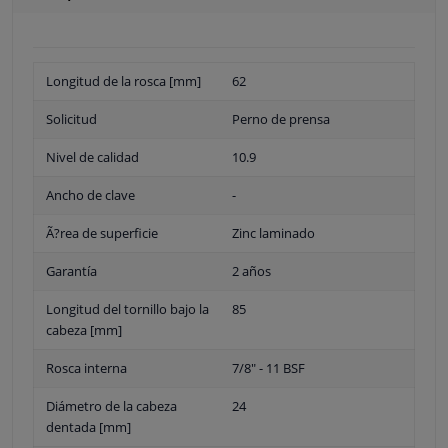
Longitud de la rosca [mm]
62
Solicitud
Perno de prensa
Nivel de calidad
10.9
Ancho de clave
-
Ã?rea de superficie
Zinc laminado
Garantía
2 años
Longitud del tornillo bajo la
85
cabeza [mm]
Rosca interna
7/8" - 11 BSF
Diámetro de la cabeza
24
dentada [mm]