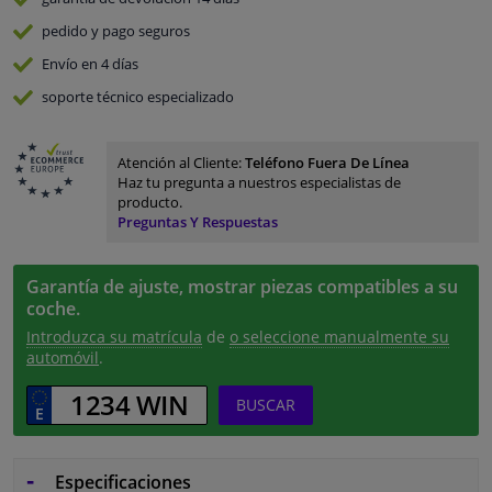
pedido y pago
seguros
Envío en 4 días
soporte técnico especializado
Atención al Cliente:
Teléfono Fuera De Línea
Haz tu pregunta a nuestros especialistas de
producto.
Preguntas Y Respuestas
Garantía de ajuste, mostrar piezas compatibles a su
coche.
Introduzca su matrícula
de
o seleccione manualmente su
automóvil
.
BUSCAR
Especificaciones