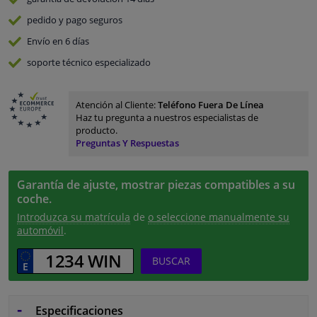
pedido y pago
seguros
Envío en 6 días
soporte técnico especializado
Atención al Cliente:
Teléfono Fuera De Línea
Haz tu pregunta a nuestros especialistas de
producto.
Preguntas Y Respuestas
Garantía de ajuste, mostrar piezas compatibles a su
coche.
Introduzca su matrícula
de
o seleccione manualmente su
automóvil
.
BUSCAR
Especificaciones