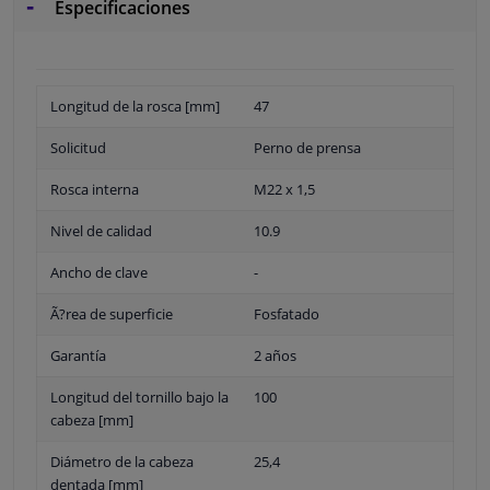
Especificaciones
Longitud de la rosca [mm]
47
Solicitud
Perno de prensa
Rosca interna
M22 x 1,5
Nivel de calidad
10.9
Ancho de clave
-
Ã?rea de superficie
Fosfatado
Garantía
2 años
Longitud del tornillo bajo la
100
cabeza [mm]
Diámetro de la cabeza
25,4
dentada [mm]