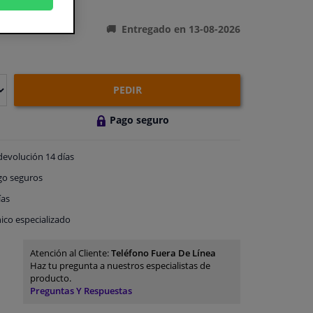
ones del producto
Entregado en 13-08-2026
PEDIR
Pago seguro
devolución
14 días
go
seguros
ías
ico especializado
Atención al Cliente:
Teléfono Fuera De Línea
Haz tu pregunta a nuestros especialistas de
producto.
Preguntas Y Respuestas