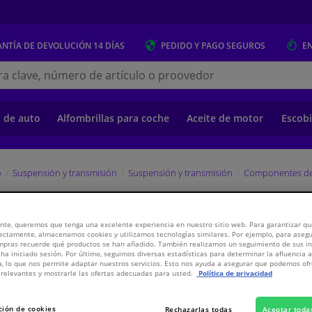
NTÍA DE DEVOLUCIÓN
14 DÍAS
PEDIDO Y PAGO
SEGUROS
E
s.es
s de auto
Alfombrillas para coche
Aceite de motor
Escobi
o
Suspensión y transmisión
Suspensión y transmisión
Componentes de
EBI
nte, queremos que tenga una excelente experiencia en nuestro sitio web. Para garantizar que
ectamente, almacenamos cookies y utilizamos tecnologías similares. Por ejemplo, para aseg
ompras recuerde qué productos se han añadido. También realizamos un seguimiento de sus i
 ha iniciado sesión. Por último, seguimos diversas estadísticas para determinar la afluencia 
PV
WINPRICE
a, lo que nos permite adaptar nuestros servicios. Esto nos ayuda a asegurar que podemos o
relevantes y mostrarle las ofertas adecuadas para usted.
Política de privacidad
4,
€
08
Inclui
ción de cookies
Rechazarlas todas
Aceptar toda