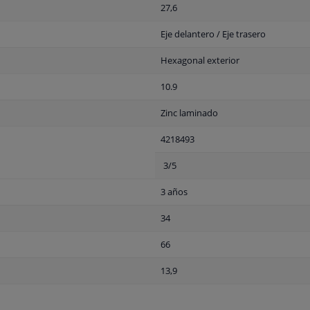
27,6
Eje delantero / Eje trasero
Hexagonal exterior
10.9
Zinc laminado
4218493
3/5
3 años
34
66
13,9