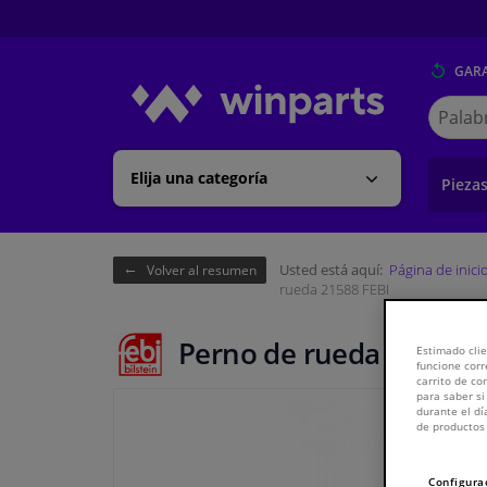
GARA
Buscar
en
Winpart
Elija una categoría
Pieza
Usted está aquí:
Página de inici
Volver al resumen
rueda 21588 FEBI
Perno de rueda 21588 F
Estimado clie
funcione corr
carrito de c
para saber si
durante el dí
de productos 
Configura