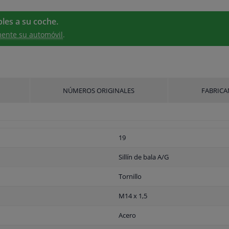
les a su coche.
ente su automóvil
.
NÚMEROS ORIGINALES
FABRICA
19
Sillín de bala A/G
Tornillo
M14 x 1,5
Acero