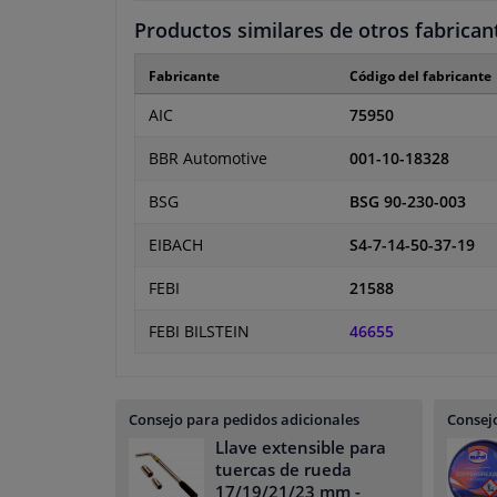
Productos similares de otros fabrican
Fabricante
Código del fabricante
AIC
75950
BBR Automotive
001-10-18328
BSG
BSG 90-230-003
EIBACH
S4-7-14-50-37-19
FEBI
21588
FEBI BILSTEIN
46655
Consejo para pedidos adicionales
Consejo
Llave extensible para
tuercas de rueda
17/19/21/23 mm
-