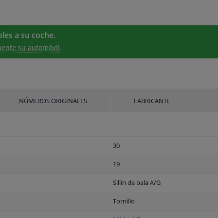
les a su coche.
ente su automóvil
.
NÚMEROS ORIGINALES
FABRICANTE
30
19
Sillín de bala A/G
Tornillo