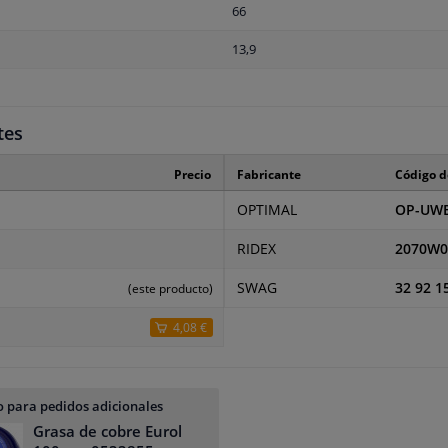
66
13,9
tes
Precio
Fabricante
Código d
OPTIMAL
OP-UWB
RIDEX
2070W0
SWAG
32 92 1
(este producto)
4,08 €
 para pedidos adicionales
Grasa de cobre Eurol