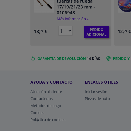
tuercas de rueda
17/19/21/23 mm
-
0106948
Más información »
PEDIDO
13,
€
12,
99
59
ADICIONAL
GARANTÍA DE DEVOLUCIÓN
14 DÍAS
PEDIDO Y
AYUDA Y CONTACTO
ENLACES ÚTILES
Atención al cliente
Iniciar sesión
Contáctenos
Piezas de auto
Métodos de pago
​Cookies
Pol�tica de cookies