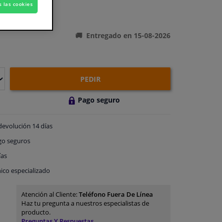
s las cookies
ones del producto
Entregado en 15-08-2026
PEDIR
Pago seguro
devolución
14 días
go
seguros
ías
ico especializado
Atención al Cliente:
Teléfono Fuera De Línea
Haz tu pregunta a nuestros especialistas de
producto.
Preguntas Y Respuestas