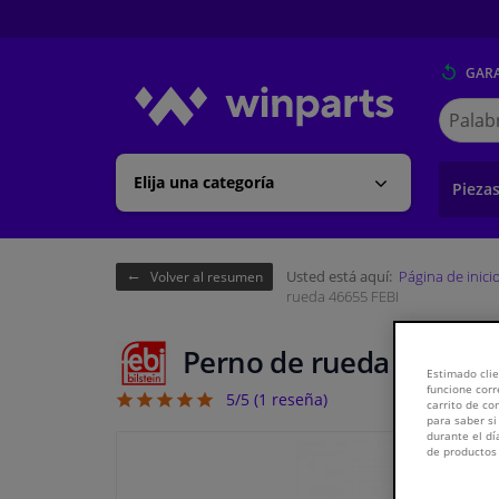
GARA
Buscar
en
Winpart
Elija una categoría
Pieza
Usted está aquí:
Página de inici
Volver al resumen
rueda 46655 FEBI
Perno de rueda 46655 F
Estimado clie
funcione corr
5/5 (
1
reseña)
5
carrito de c
para saber si
durante el dí
de productos 