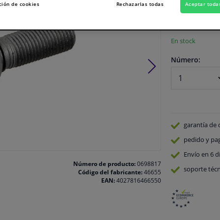
ción de cookies
Rechazarlas todas
Aceptar toda
Ver especificaci
En stock
Número:
garantía de 
pedido y pa
Envío en 6 d
Número de producto:
0698817
soporte técn
Código del fabricante:
46655
EAN:
4027816466550