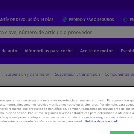
NTÍA DE DEVOLUCIÓN
14 DÍAS
PEDIDO Y PAGO
SEGUROS
E
s.es
s de auto
Alfombrillas para coche
Aceite de motor
Escobi
o
Suspensión y transmisión
Suspensión y transmisión
Componentes de
EBI
nte, queremos que tenga una excelente experiencia en nuestro sitio web. Para garantizar que
ectamente, almacenamos cookies y utilizamos tecnologías similares. Por ejemplo, para aseg
ompras recuerde qué productos se han añadido. También realizamos un seguimiento de sus i
 ha iniciado sesión. Por último, seguimos diversas estadísticas para determinar la afluencia 
a, lo que nos permite adaptar nuestros servicios. Esto nos ayuda a asegurar que podemos o
PV
WINPRICE
relevantes y mostrarle las ofertas adecuadas para usted.
Política de privacidad
3,
€
57
Inclui