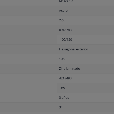
M14 x 1,5
Acero
27,6
0918783
100/120
Hexagonal exterior
10.9
Zinc laminado
4218493
3/5
3 años
34