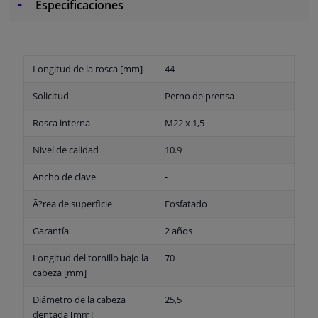
Especificaciones
Longitud de la rosca [mm]
44
Solicitud
Perno de prensa
Rosca interna
M22 x 1,5
Nivel de calidad
10.9
Ancho de clave
-
Ã?rea de superficie
Fosfatado
Garantía
2 años
Longitud del tornillo bajo la
70
cabeza [mm]
Diámetro de la cabeza
25,5
dentada [mm]